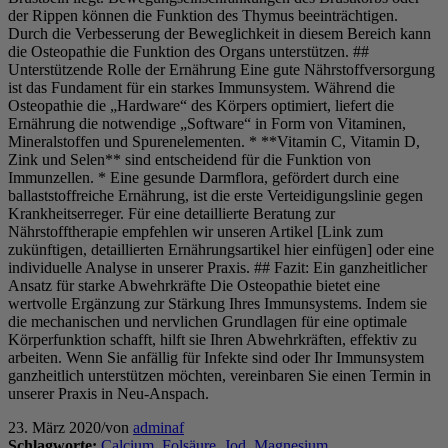
der Rippen können die Funktion des Thymus beeinträchtigen.
Durch die Verbesserung der Beweglichkeit in diesem Bereich kann
die Osteopathie die Funktion des Organs unterstützen. ##
Unterstützende Rolle der Ernährung Eine gute Nährstoffversorgung
ist das Fundament für ein starkes Immunsystem. Während die
Osteopathie die „Hardware“ des Körpers optimiert, liefert die
Ernährung die notwendige „Software“ in Form von Vitaminen,
Mineralstoffen und Spurenelementen. * **Vitamin C, Vitamin D,
Zink und Selen** sind entscheidend für die Funktion von
Immunzellen. * Eine gesunde Darmflora, gefördert durch eine
ballaststoffreiche Ernährung, ist die erste Verteidigungslinie gegen
Krankheitserreger. Für eine detaillierte Beratung zur
Nährstofftherapie empfehlen wir unseren Artikel [Link zum
zukünftigen, detaillierten Ernährungsartikel hier einfügen] oder eine
individuelle Analyse in unserer Praxis. ## Fazit: Ein ganzheitlicher
Ansatz für starke Abwehrkräfte Die Osteopathie bietet eine
wertvolle Ergänzung zur Stärkung Ihres Immunsystems. Indem sie
die mechanischen und nervlichen Grundlagen für eine optimale
Körperfunktion schafft, hilft sie Ihren Abwehrkräften, effektiv zu
arbeiten. Wenn Sie anfällig für Infekte sind oder Ihr Immunsystem
ganzheitlich unterstützen möchten, vereinbaren Sie einen Termin in
unserer Praxis in Neu-Anspach.
23. März 2020
/
von
adminaf
Schlagworte:
Calcium
,
Folsäure
,
Jod
,
Magnesium
,