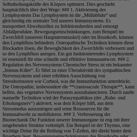
Selbstheilungskräfte des Körpers optimiert. Dies geschieht
hauptsächlich über drei Wege: ### 1. Aktivierung des
Lymphsystems Das Lymphsystem ist die „Müllabfuhr“ und
gleichzeitig ein zentraler Teil unseres Immunsystems. Es
transportiert Abwehrzellen zu Infektionsherden und entsorgt
Abfallprodukte. Bewegungseinschränkungen, zum Beispiel im
Zwerchfell (unserem Hauptatemmuskel) oder im Brustkorb, können
den Lymphfluss behindern. Osteopathische Techniken können diese
Blockaden lösen, die Beweglichkeit des Zwerchfells verbessern und
so den Lymphfluss anregen. Ein gut funktionierendes Lymphsystem
ist essenziell für eine schnelle und effektive Immunantwort. ### 2.
Regulation des Nervensystems Chronischer Stress ist ein bekannter
„Immun-Killer“. Er führt zu einer Überaktivität des sympathischen
Nervensystems und einer erhöhten Ausschüttung von
Stresshormonen wie Cortisol, was die Immunfunktion unterdrückt.
Die Osteopathie, insbesondere die **craniosacrale Therapie**, kann
helfen, das vegetative Nervensystem auszubalancieren. Durch sanfte
manuelle Techniken wird der Parasympathikus (der „Ruhe- und
Erholungsnerv“) aktiviert, was dem Körper hilft, aus dem
Stressmodus auszusteigen und seine Ressourcen für die
Immunabwehr zu mobilisieren. ### 3. Verbesserung der
Biomechanik Die Funktion unserer Immunorgane ist eng mit ihrer
umgebenden Struktur verknüpft. Ein Beispiel ist der Thymus, eine
wichtige Drüse für die Reifung von T-Zellen, der direkt hinter dem
Brustbein liegt. Bewegungseinschränkungen des Brustkorbs oder