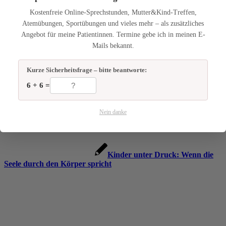
Kostenfreie Online-Sprechstunden, Mutter&Kind-Treffen,
Atemübungen, Sportübungen und vieles mehr – als zusätzliches
Angebot für meine Patientinnen. Termine gebe ich in meinen E-
Mails bekannt.
Ganzheitliche Ansätze zur
Milchfluss Unterstützung in der Stillzeit
Kurze Sicherheitsfrage – bitte beantworte:
6 + 6 =
Nein danke
Kinder unter Druck: Wenn die
Seele durch den Körper spricht