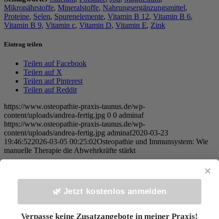
Mikronährstoffe
,
Mineralstoffe
,
Nahrungsergänzungsmittel
,
Proteine
,
Selen
,
Spurenelemente
,
Vitamin B 12
,
Vitamin B 6
,
Vitamin B 9
,
Vitamin c
,
Vitamin D
,
Vitamin E
,
Zink
Eintrag teilen
Teilen auf Facebook
Teilen auf X
Teilen auf Pinterest
Teilen auf Reddit
https://www.osteopathie-praxis-taunus.de/wp-
content/uploads/andrea-fertig.jpg
0
0
adminaf
https://www.osteopathie-praxis-taunus.de/wp-
content/uploads/andrea-fertig.jpg
adminaf
2020-03-23
19:46:52
2026-03-05 00:25:02
Osteopathie und Immunsystem: Wie
manuelle Therapie die Abwehrkräfte stärkt
×
Das könnte Dich auch interessieren
🌿 Jetzt kostenlos anmelden
Verpasse keine Zusatzangebote in meiner Praxis!