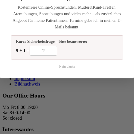
Aus diesem Grund dient meiner Arbeit der Untersuchung und
Kostenfreie Online-Sprechstunden, Mutter&Kind-Treffen,
Qualitätssicherung der Osteopathischen Medizin.
Atemübungen, Sportübungen und vieles mehr – als zusätzliches
Meine derzeitige Forschungsarbeit dient dem Nachweis der
Angebot für meine Patientinnen. Termine gebe ich in meinen E-
Wirkung der Osteopatischen Medizin im Bereich des Zentralen
Mails bekannt.
Nerven Systems.
Weitere Informationen siehe Forschungsprojekte des Vereins:
Kurze Sicherheitsfrage – bitte beantworte:
Mensch im Mittelpunk
9 + 1 =
Kontakt
Nein danke
Kontakt Praxis für Osteopathie Andrea Fertig in Neu Anspach
Datenschutzerklärung
Impressum
Bildnachweis
Our Office Hours
Mo-Fr: 8:00-19:00
Sa: 8:00-14:00
So: closed
Interessantes