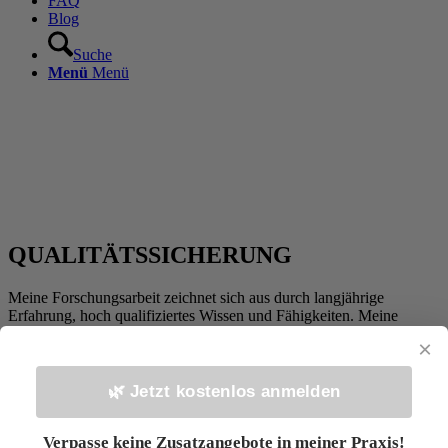
FAQ
Blog
Suche
Menü
Menü
QUALITÄTSSICHERUNG
Meine Forschungsarbeit zeichnet sich aus durch langjährige
Erfahrung, hoch qualifiziertes Wissen und Fähigkeiten. Meine
unterschiedliche Weiterbildungen und ein staatlich anerkannter
×
Osteopathie Abschluss ermöglichen mir eine hohe Qualität meiner
Arbeit.
Hohe Qualitätssicherung durch ständige Weiterbildung und eine
🌿 Jetzt kostenlos anmelden
Qualitäts-Transparenz sind mir wichtig. Ebenfalls die Anerkennung
und Verbreitung der ganzheitlichen Arbeit.
Verpasse keine Zusatzangebote in meiner Praxis!