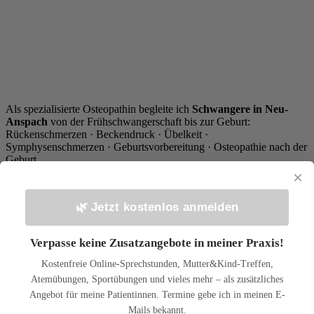
Als spezialisierte Osteopathin begleite ich
Schwangere in Neu-
Anspach
von der Frühschwangerschaft bis zur Geburt:
Rückenschmerzen · Beckendruck · Übelkeit ·
Symphysenschmerzen · Geburtsvorbereitung · Osteopathie nach der
Geburt
×
👉
Mehr zu Osteopathie in der Schwangerschaft →
🌿 Jetzt kostenlos anmelden
Verpasse keine Zusatzangebote in meiner Praxis!
Kostenfreie Online-Sprechstunden, Mutter&Kind-Treffen,
Atemübungen, Sportübungen und vieles mehr – als zusätzliches
Angebot für meine Patientinnen. Termine gebe ich in meinen E-
Mails bekannt.