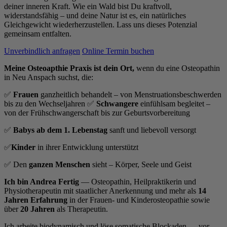
deiner inneren Kraft. Wie ein Wald bist Du kraftvoll,
widerstandsfähig – und deine Natur ist es, ein natürliches
Gleichgewicht wiederherzustellen. Lass uns dieses Potenzial
gemeinsam entfalten.
Unverbindlich anfragen
Online Termin buchen
Meine Osteoapthie Praxis ist dein Ort,
wenn du eine Osteopathin
in Neu Anspach suchst, die:
✅
Frauen
ganzheitlich behandelt – von Menstruationsbeschwerden
bis zu den Wechseljahren ✅
Schwangere
einfühlsam begleitet –
von der Frühschwangerschaft bis zur Geburtsvorbereitung
✅
Babys ab dem 1. Lebenstag
sanft und liebevoll versorgt
✅
Kinder
in ihrer Entwicklung unterstützt
✅ Den
ganzen Menschen
sieht – Körper, Seele und Geist
Ich bin Andrea Fertig
— Osteopathin, Heilpraktikerin und
Physiotherapeutin mit staatlicher Anerkennung und mehr als
14
Jahren Erfahrung
in der Frauen- und Kinderosteopathie sowie
über
20 Jahren
als Therapeutin.
Ich arbeite biodynamisch und löse somatische Blockaden — vor