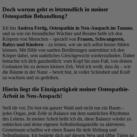
Doch worum geht es letztendlich in meiner
Osteopathie Behandlung?
Ich bin
Andrea Fertig, Osteopathin in Neu-Anspach im Taunus
,
und so wie ein freundlicher Wächter und Berater helfe ich den
Körpern von Menschen – speziell von
Frauen, Schwangeren,
Babys und Kindern
– zu lernen, wie sie sich selbst besser fühlen
können. Mit Hilfe von sanften Berührungen unterstütze ich den
Körper dabei, sein natürliches Gleichgewicht wiederzufinden. Dabei
betrachte ich dich ganzheitlich: vom Kopf bis zum Fuß, von deinen
Gedanken bis zu deinen kleinen Zeh. Weil ich weiß, dass du – wie
die Bäume in der Natur – bereit bist, in voller Schönheit und Kraft
zu wachsen und zu gedeihen.
Hierin liegt die Einzigartigkeit meiner Osteopathie-
Arbeit in Neu-Anspach!
Stell dir vor, Du bist ein ganzer Wald und nicht nur ein Baum –
jedes Organ, jede Zelle in Balance mit dem natürlichen Rhythmus
des Lebens. In meiner Arbeit helfe ich dir, diese Balance wieder zu
entdecken und deine eigenen Selbstheilungskräfte zu aktivieren.
Gemeinsam schaffen wir einen Raum für tiefe Heilung und
Selbstfindung. Ich begleite dich auf diesem Weg und öffne Türen zu