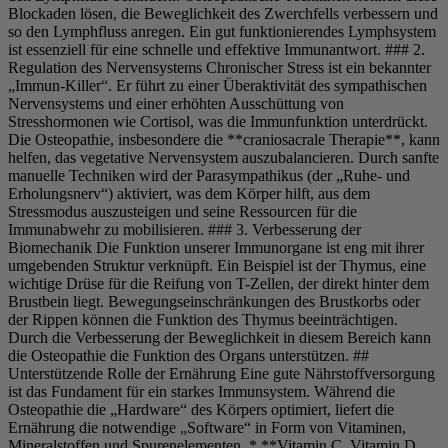
Blockaden lösen, die Beweglichkeit des Zwerchfells verbessern und
so den Lymphfluss anregen. Ein gut funktionierendes Lymphsystem
ist essenziell für eine schnelle und effektive Immunantwort. ### 2.
Regulation des Nervensystems Chronischer Stress ist ein bekannter
„Immun-Killer“. Er führt zu einer Überaktivität des sympathischen
Nervensystems und einer erhöhten Ausschüttung von
Stresshormonen wie Cortisol, was die Immunfunktion unterdrückt.
Die Osteopathie, insbesondere die **craniosacrale Therapie**, kann
helfen, das vegetative Nervensystem auszubalancieren. Durch sanfte
manuelle Techniken wird der Parasympathikus (der „Ruhe- und
Erholungsnerv“) aktiviert, was dem Körper hilft, aus dem
Stressmodus auszusteigen und seine Ressourcen für die
Immunabwehr zu mobilisieren. ### 3. Verbesserung der
Biomechanik Die Funktion unserer Immunorgane ist eng mit ihrer
umgebenden Struktur verknüpft. Ein Beispiel ist der Thymus, eine
wichtige Drüse für die Reifung von T-Zellen, der direkt hinter dem
Brustbein liegt. Bewegungseinschränkungen des Brustkorbs oder
der Rippen können die Funktion des Thymus beeinträchtigen.
Durch die Verbesserung der Beweglichkeit in diesem Bereich kann
die Osteopathie die Funktion des Organs unterstützen. ##
Unterstützende Rolle der Ernährung Eine gute Nährstoffversorgung
ist das Fundament für ein starkes Immunsystem. Während die
Osteopathie die „Hardware“ des Körpers optimiert, liefert die
Ernährung die notwendige „Software“ in Form von Vitaminen,
Mineralstoffen und Spurenelementen. * **Vitamin C, Vitamin D,