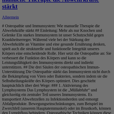
stärkt
Allgemein
# Osteopathie und Immunsystem: Wie manuelle Therapie die
Abwehrkräfte stärkt ## Einleitung: Mehr als nur Knochen und
Gelenke Ein starkes Immunsystem ist unser Schutzschild gegen
Krankheitserreger. Während viele bei der Stärkung der
Abwehrkräfte an Vitamine und eine gesunde Ernährung denken,
spielt auch die strukturelle und funktionelle Integrität unseres
Körpers eine entscheidende Rolle. Hier setzt die Osteopathie an: Sie
verbessert die Funktion des Körpers und kann so die
Leistungsfähigkeit des Immunsystems direkt und indirekt
unterstützen. ## Die drei Säulen der osteopathischen Immun-
Unterstützung Die Osteopathie stärkt das Immunsystem nicht durch
die Bekämpfung von Viren oder Bakterien, sondern indem sie die
Selbstheilungskräfte des Körpers optimiert. Dies geschieht
hauptsächlich über drei Wege: ### 1. Aktivierung des
Lymphsystems Das Lymphsystem ist die „Müllabfuhr“ und
gleichzeitig ein zentraler Teil unseres Immunsystems. Es
transportiert Abwehrzellen zu Infektionsherden und entsorgt
Abfallprodukte. Bewegungseinschränkungen, zum Beispiel im
Zwerchfell (unserem Hauptatemmuskel) oder im Brustkorb, können
den Lymphfluss behindern. Osteopathische Techniken können diese