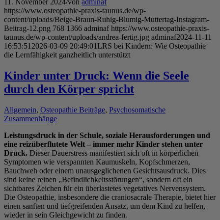
11. November 2024
/
von
adminaf
https://www.osteopathie-praxis-taunus.de/wp-
content/uploads/Beige-Braun-Ruhig-Blumig-Muttertag-Instagram-
Beitrag-12.png
768
1366
adminaf
https://www.osteopathie-praxis-
taunus.de/wp-content/uploads/andrea-fertig.jpg
adminaf
2024-11-11
16:53:51
2026-03-09 20:49:01
LRS bei Kindern: Wie Osteopathie
die Lernfähigkeit ganzheitlich unterstützt
Kinder unter Druck: Wenn die Seele
durch den Körper spricht
Allgemein
,
Osteopathie Beiträge
,
Psychosomatische
Zusammenhänge
Leistungsdruck in der Schule, soziale Herausforderungen und
eine reizüberflutete Welt – immer mehr Kinder stehen unter
Druck.
Dieser Dauerstress manifestiert sich oft in körperlichen
Symptomen wie verspannten Kaumuskeln, Kopfschmerzen,
Bauchweh oder einem unausgeglichenen Gesichtsausdruck. Dies
sind keine reinen „Befindlichkeitsstörungen“, sondern oft ein
sichtbares Zeichen für ein überlastetes vegetatives Nervensystem.
Die Osteopathie, insbesondere die craniosacrale Therapie, bietet hier
einen sanften und tiefgreifenden Ansatz, um dem Kind zu helfen,
wieder in sein Gleichgewicht zu finden.