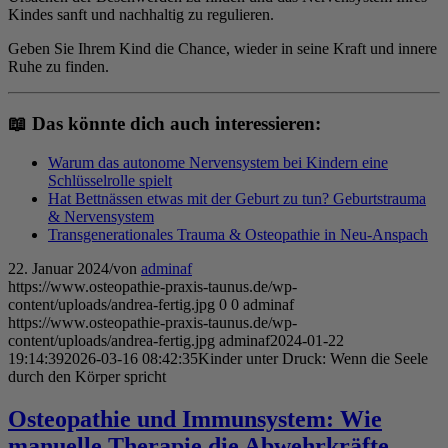
Kindes sanft und nachhaltig zu regulieren.
Geben Sie Ihrem Kind die Chance, wieder in seine Kraft und innere
Ruhe zu finden.
📖 Das könnte dich auch interessieren:
Warum das autonome Nervensystem bei Kindern eine
Schlüsselrolle spielt
Hat Bettnässen etwas mit der Geburt zu tun? Geburtstrauma
& Nervensystem
Transgenerationales Trauma & Osteopathie in Neu-Anspach
22. Januar 2024
/
von
adminaf
https://www.osteopathie-praxis-taunus.de/wp-
content/uploads/andrea-fertig.jpg
0
0
adminaf
https://www.osteopathie-praxis-taunus.de/wp-
content/uploads/andrea-fertig.jpg
adminaf
2024-01-22
19:14:39
2026-03-16 08:42:35
Kinder unter Druck: Wenn die Seele
durch den Körper spricht
Osteopathie und Immunsystem: Wie
manuelle Therapie die Abwehrkräfte