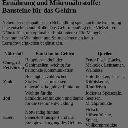
Ernährung und Mikronährstoffe:
Bausteine für das Gehirn
Neben der osteopathischen Behandlung spielt auch die Ernährung
eine entscheidende Rolle. Das Gehirn benötigt eine Vielzahl von
Nährstoffen, um optimal zu funktionieren. Ein Mangel an
bestimmten Vitaminen und Spurenelementen kann
Lernschwierigkeiten begünstigen.
Nährstoff
Funktion im Gehirn
Quellen
Hauptbestandteil der
Fetter Fisch (Lachs,
Omega-3-
Gehirnzellen, wichtig für
Makrele), Leinsamen,
Fettsäuren
neuronale Kommunikation
Walnüsse
Beteiligt an zahlreichen
Haferflocken, Linsen,
Zink
Stoffwechselprozessen,
Kürbiskerne,
unterstützt kognitive Funktion
Rindfleisch
Wichtig für die
Jodiertes Speisesalz,
Jod
Schilddrüsenfunktion und damit
Seefisch,
für die Gehirnentwicklung
Milchprodukte
Fleisch,
Notwendig für den
Hülsenfrüchte,
Eisen
Sauerstofftransport und die
Spinat,
Energieversorgung des Gehirns
Vollkornprodukte