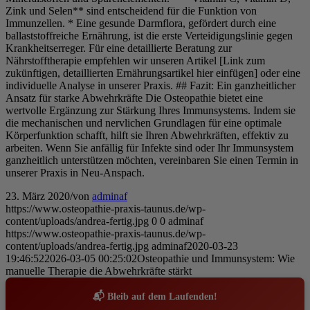
Zink und Selen** sind entscheidend für die Funktion von
Immunzellen. * Eine gesunde Darmflora, gefördert durch eine
ballaststoffreiche Ernährung, ist die erste Verteidigungslinie gegen
Krankheitserreger. Für eine detaillierte Beratung zur
Nährstofftherapie empfehlen wir unseren Artikel [Link zum
zukünftigen, detaillierten Ernährungsartikel hier einfügen] oder eine
individuelle Analyse in unserer Praxis. ## Fazit: Ein ganzheitlicher
Ansatz für starke Abwehrkräfte Die Osteopathie bietet eine
wertvolle Ergänzung zur Stärkung Ihres Immunsystems. Indem sie
die mechanischen und nervlichen Grundlagen für eine optimale
Körperfunktion schafft, hilft sie Ihren Abwehrkräften, effektiv zu
arbeiten. Wenn Sie anfällig für Infekte sind oder Ihr Immunsystem
ganzheitlich unterstützen möchten, vereinbaren Sie einen Termin in
unserer Praxis in Neu-Anspach.
23. März 2020
/
von
adminaf
https://www.osteopathie-praxis-taunus.de/wp-
content/uploads/andrea-fertig.jpg
0
0
adminaf
https://www.osteopathie-praxis-taunus.de/wp-
content/uploads/andrea-fertig.jpg
adminaf
2020-03-23
19:46:52
2026-03-05 00:25:02
Osteopathie und Immunsystem: Wie
manuelle Therapie die Abwehrkräfte stärkt
📬 Bleib auf dem Laufenden!