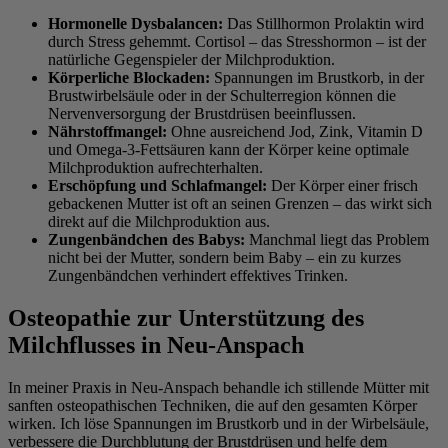
Hormonelle Dysbalancen:
Das Stillhormon Prolaktin wird
durch Stress gehemmt. Cortisol – das Stresshormon – ist der
natürliche Gegenspieler der Milchproduktion.
Körperliche Blockaden:
Spannungen im Brustkorb, in der
Brustwirbelsäule oder in der Schulterregion können die
Nervenversorgung der Brustdrüsen beeinflussen.
Nährstoffmangel:
Ohne ausreichend Jod, Zink, Vitamin D
und Omega-3-Fettsäuren kann der Körper keine optimale
Milchproduktion aufrechterhalten.
Erschöpfung und Schlafmangel:
Der Körper einer frisch
gebackenen Mutter ist oft an seinen Grenzen – das wirkt sich
direkt auf die Milchproduktion aus.
Zungenbändchen des Babys:
Manchmal liegt das Problem
nicht bei der Mutter, sondern beim Baby – ein zu kurzes
Zungenbändchen verhindert effektives Trinken.
Osteopathie zur Unterstützung des
Milchflusses in Neu-Anspach
In meiner Praxis in Neu-Anspach behandle ich stillende Mütter mit
sanften osteopathischen Techniken, die auf den gesamten Körper
wirken. Ich löse Spannungen im Brustkorb und in der Wirbelsäule,
verbessere die Durchblutung der Brustdrüsen und helfe dem