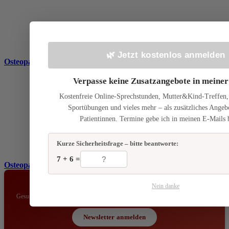
LRS bei Kindern: Wie
🌿 Jetzt kostenlos anmelden
Osteopathie die Lernfähigkeit ganzheitlich unterstützt
Verpasse keine Zusatzangebote in meiner
Kostenfreie Online-Sprechstunden, Mutter&Kind-Treffen
Sportübungen und vieles mehr – als zusätzliches Angeb
Patientinnen. Termine gebe ich in meinen E-Mails 
Kurze Sicherheitsfrage – bitte beantworte:
Symphysenlockerung:
7 + 6 =
Osteopathie und Vitalstoffe schaffen Linderung
📬 Bleib auf dem Laufenden!
Nein danke
Gesundheitstipps & Neuigkeiten aus der Praxis – kein Spam, jederzeit abmeldbar.
Newsletter anmelden