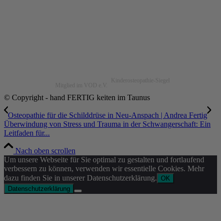
Kinderosteopathie-Siegel
Mitglied im VOD e.V.
© Copyright - hand FERTIG keiten im Taunus
Osteopathie für die Schilddrüse in Neu-Anspach | Andrea Fertig
Überwindung von Stress und Trauma in der Schwangerschaft: Ein
Leitfaden für...
Nach oben scrollen
Um unsere Webseite für Sie optimal zu gestalten und fortlaufend
verbessern zu können, verwenden wir essentielle Cookies. Mehr
dazu finden Sie in unserer Datenschutzerklärung.
OK
Datenschutzerklärung