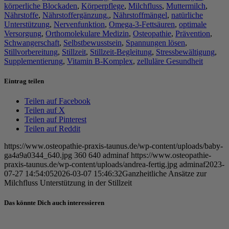
körperliche Blockaden
,
Körperpflege
,
Milchfluss
,
Muttermilch
,
Nährstoffe
,
Nährstoffergänzung.
,
Nährstoffmängel
,
natürliche
Unterstützung
,
Nervenfunktion
,
Omega-3-Fettsäuren
,
optimale
Versorgung
,
Orthomolekulare Medizin
,
Osteopathie
,
Prävention
,
Schwangerschaft
,
Selbstbewusstsein
,
Spannungen lösen
,
Stillvorbereitung
,
Stillzeit
,
Stillzeit-Begleitung
,
Stressbewältigung
,
Supplementierung
,
Vitamin B-Komplex
,
zelluläre Gesundheit
Eintrag teilen
Teilen auf Facebook
Teilen auf X
Teilen auf Pinterest
Teilen auf Reddit
https://www.osteopathie-praxis-taunus.de/wp-content/uploads/baby-
ga4a9a0344_640.jpg
360
640
adminaf
https://www.osteopathie-
praxis-taunus.de/wp-content/uploads/andrea-fertig.jpg
adminaf
2023-
07-27 14:54:05
2026-03-07 15:46:32
Ganzheitliche Ansätze zur
Milchfluss Unterstützung in der Stillzeit
Das könnte Dich auch interessieren