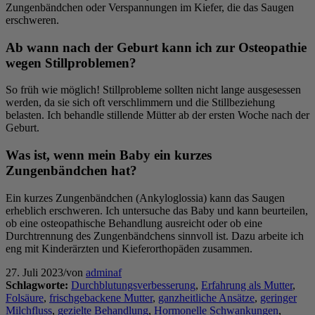
Zungenbändchen oder Verspannungen im Kiefer, die das Saugen
erschweren.
Ab wann nach der Geburt kann ich zur Osteopathie
wegen Stillproblemen?
So früh wie möglich! Stillprobleme sollten nicht lange ausgesessen
werden, da sie sich oft verschlimmern und die Stillbeziehung
belasten. Ich behandle stillende Mütter ab der ersten Woche nach der
Geburt.
Was ist, wenn mein Baby ein kurzes
Zungenbändchen hat?
Ein kurzes Zungenbändchen (Ankyloglossia) kann das Saugen
erheblich erschweren. Ich untersuche das Baby und kann beurteilen,
ob eine osteopathische Behandlung ausreicht oder ob eine
Durchtrennung des Zungenbändchens sinnvoll ist. Dazu arbeite ich
eng mit Kinderärzten und Kieferorthopäden zusammen.
27. Juli 2023
/
von
adminaf
Schlagworte:
Durchblutungsverbesserung
,
Erfahrung als Mutter
,
Folsäure
,
frischgebackene Mutter
,
ganzheitliche Ansätze
,
geringer
Milchfluss
,
gezielte Behandlung
,
Hormonelle Schwankungen
,