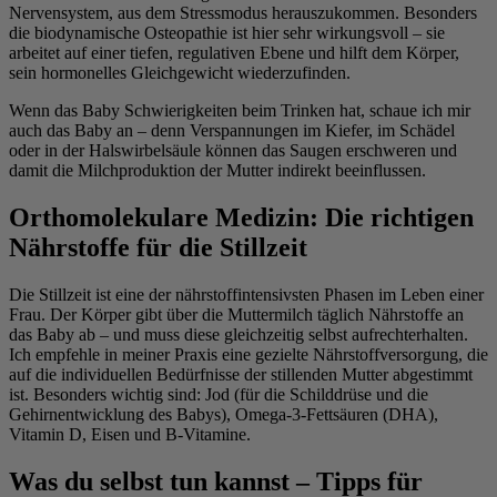
Nervensystem, aus dem Stressmodus herauszukommen. Besonders
die biodynamische Osteopathie ist hier sehr wirkungsvoll – sie
arbeitet auf einer tiefen, regulativen Ebene und hilft dem Körper,
sein hormonelles Gleichgewicht wiederzufinden.
Wenn das Baby Schwierigkeiten beim Trinken hat, schaue ich mir
auch das Baby an – denn Verspannungen im Kiefer, im Schädel
oder in der Halswirbelsäule können das Saugen erschweren und
damit die Milchproduktion der Mutter indirekt beeinflussen.
Orthomolekulare Medizin: Die richtigen
Nährstoffe für die Stillzeit
Die Stillzeit ist eine der nährstoffintensivsten Phasen im Leben einer
Frau. Der Körper gibt über die Muttermilch täglich Nährstoffe an
das Baby ab – und muss diese gleichzeitig selbst aufrechterhalten.
Ich empfehle in meiner Praxis eine gezielte Nährstoffversorgung, die
auf die individuellen Bedürfnisse der stillenden Mutter abgestimmt
ist. Besonders wichtig sind: Jod (für die Schilddrüse und die
Gehirnentwicklung des Babys), Omega-3-Fettsäuren (DHA),
Vitamin D, Eisen und B-Vitamine.
Was du selbst tun kannst – Tipps für