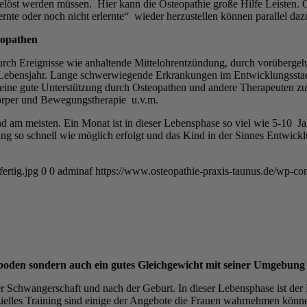
elöst werden müssen. Hier kann die Osteopathie große Hilfe Leisten. 
rnte oder noch nicht erlernte“ wieder herzustellen können parallel dazu
eopathen
 durch Ereignisse wie anhaltende Mittelohrentzündung, durch vorübe
. Lebensjahr. Lange schwerwiegende Erkrankungen im Entwicklungsst
g eine gute Unterstützung durch Osteopathen und andere Therapeuten z
örper und Bewegungstherapie u.v.m.
nd am meisten. Ein Monat ist in dieser Lebensphase so viel wie 5-10 J
g so schnell wie möglich erfolgt und das Kind in der Sinnes Entwick
ertig.jpg
0
0
adminaf
https://www.osteopathie-praxis-taunus.de/wp-con
nboden sondern auch ein gutes Gleichgewicht mit seiner Umgebung
in der Schwangerschaft und nach der Geburt. In dieser Lebensphase ist
les Training sind einige der Angebote die Frauen wahrnehmen können.