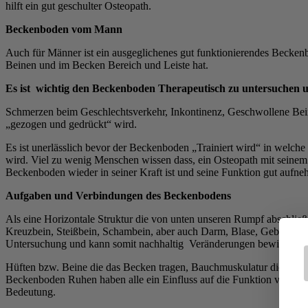
hilft ein gut geschulter Osteopath.
Beckenboden vom Mann
Auch für Männer ist ein ausgeglichenes gut funktionierendes Becken
Beinen und im Becken Bereich und Leiste hat.
Es ist wichtig den Beckenboden Therapeutisch zu untersuchen 
Schmerzen beim Geschlechtsverkehr, Inkontinenz, Geschwollene Bein
„gezogen und gedrückt“ wird.
Es ist unerlässlich bevor der Beckenboden „Trainiert wird“ in welch
wird. Viel zu wenig Menschen wissen dass, ein Osteopath mit seinem B
Beckenboden wieder in seiner Kraft ist und seine Funktion gut aufn
Aufgaben und Verbindungen des Beckenbodens
Als eine Horizontale Struktur die von unten unseren Rumpf abschließ
Kreuzbein, Steißbein, Schambein, aber auch Darm, Blase, Gebärmutt
Untersuchung und kann somit nachhaltig Veränderungen bewirken.
Hüften bzw. Beine die das Becken tragen, Bauchmuskulatur die den 
Beckenboden Ruhen haben alle ein Einfluss auf die Funktion vom Be
Bedeutung.