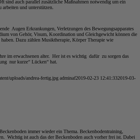
Oft sind auch parallel zusätzliche Maßnahmen notwendig um ein
 arbeiten und unterstützen.
rgehende Augen Erkrankungen, Verletzungen des Bewegungsapparates
adium von Gehör, Visum, Koordination und Gleichgewicht können die
u haben. Dazu zählen Musiktherapie, Körper Therapie wie
ahre im erwachsenen alter. Her ist es wichtig dafür zu sorgen das
lung nur kurze“ Lücken“ hat.
tent/uploads/andrea-fertig.jpg
adminaf
2019-02-23 12:41:33
2019-03-
 der Beckenboden immer wieder ein Thema. Beckenbodentraining,
 Wichtig ist auch das der Beckenboden auch vorher frei ist. Dabei