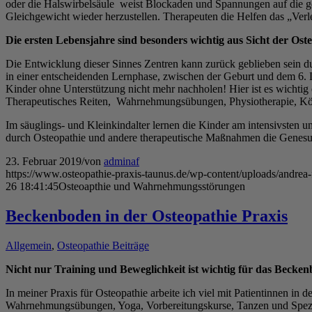
oder die Halswirbelsäule weist Blockaden und Spannungen auf die g
Gleichgewicht wieder herzustellen. Therapeuten die Helfen das „Verle
Die ersten Lebensjahre sind besonders wichtig aus Sicht der Ost
Die Entwicklung dieser Sinnes Zentren kann zurück geblieben sein
in einer entscheidenden Lernphase, zwischen der Geburt und dem 6
Kinder ohne Unterstützung nicht mehr nachholen! Hier ist es wichti
Therapeutisches Reiten, Wahrnehmungsübungen, Physiotherapie, K
Im säuglings- und Kleinkindalter lernen die Kinder am intensivsten u
durch Osteopathie und andere therapeutische Maßnahmen die Genesun
23. Februar 2019
/
von
adminaf
https://www.osteopathie-praxis-taunus.de/wp-content/uploads/andrea-f
26 18:41:45
Osteoapthie und Wahrnehmungsstörungen
Beckenboden in der Osteopathie Praxis
Allgemein
,
Osteopathie Beiträge
Nicht nur Training und Beweglichkeit ist wichtig für das Becke
In meiner Praxis für Osteopathie arbeite ich viel mit Patientinnen 
Wahrnehmungsübungen, Yoga, Vorbereitungskurse, Tanzen und Speziel