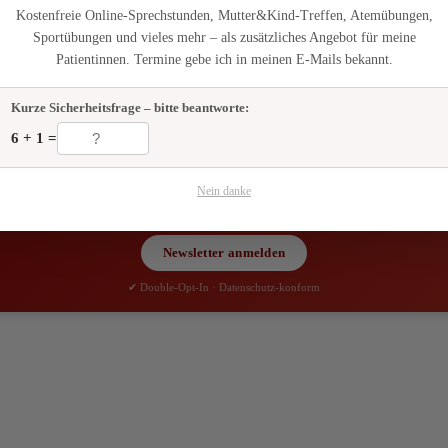
Kostenfreie Online-Sprechstunden, Mutter&Kind-Treffen, Atemübungen,
Sportübungen und vieles mehr – als zusätzliches Angebot für meine
nützt die Beste Vorbereitung und das beste Training nichts. Als Osteo
Patientinnen. Termine gebe ich in meinen E-Mails bekannt.
ereiche des Körpers. Ich gucke ob die Statik stimmt, ob der Körper i
Kurze Sicherheitsfrage – bitte beantworte:
ewicht-kleiner.jpg
796
1200
adminaf
https://www.osteopathie-praxis-t
6 + 1 =
📬 Bleib auf dem Laufenden!
Nein danke
Gesundheitstipps & Neuigkeiten aus der Praxis – kein Spam, jederzeit abmeldbar.
Newsletter anmelden
✔ Double-Opt-In · Datenschutz-konform