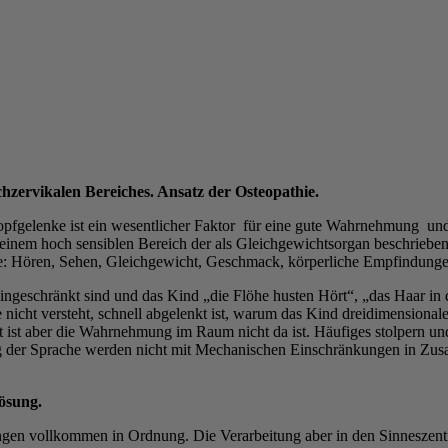
ervikalen Bereiches. Ansatz der Osteopathie.
fgelenke ist ein wesentlicher Faktor für eine gute Wahrnehmung und 
inem hoch sensiblen Bereich der als Gleichgewichtsorgan beschriebe
ne: Hören, Sehen, Gleichgewicht, Geschmack, körperliche Empfindunge
ngeschränkt sind und das Kind „die Flöhe husten Hört“, „das Haar in de
nicht versteht, schnell abgelenkt ist, warum das Kind dreidimensional
t ist aber die Wahrnehmung im Raum nicht da ist. Häufiges stolpern u
ng der Sprache werden nicht mit Mechanischen Einschränkungen in Zu
Lösung.
ungen vollkommen in Ordnung. Die Verarbeitung aber in den Sinneszen