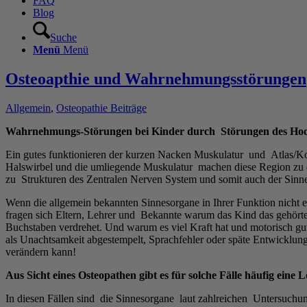
FAQ
Blog
Suche
Menü
Menü
Osteoapthie und Wahrnehmungsstörungen
Allgemein
,
Osteopathie Beiträge
Wahrnehmungs-Störungen bei Kinder durch Störungen des Hochz
Ein gutes funktionieren der kurzen Nacken Muskulatur und Atlas/Kop
Halswirbel und die umliegende Muskulatur machen diese Region zu e
zu Strukturen des Zentralen Nerven System und somit auch der Sin
Wenn die allgemein bekannten Sinnesorgane in Ihrer Funktion nicht ei
fragen sich Eltern, Lehrer und Bekannte warum das Kind das gehörte 
Buchstaben verdrehet. Und warum es viel Kraft hat und motorisch gu
als Unachtsamkeit abgestempelt, Sprachfehler oder späte Entwicklu
verändern kann!
Aus Sicht eines Osteopathen gibt es für solche Fälle häufig eine 
In diesen Fällen sind die Sinnesorgane laut zahlreichen Untersuch