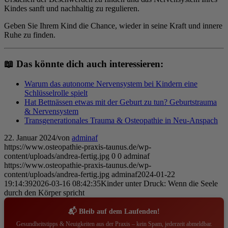
Kindes sanft und nachhaltig zu regulieren.
Geben Sie Ihrem Kind die Chance, wieder in seine Kraft und innere
Ruhe zu finden.
📖 Das könnte dich auch interessieren:
Warum das autonome Nervensystem bei Kindern eine
Schlüsselrolle spielt
Hat Bettnässen etwas mit der Geburt zu tun? Geburtstrauma
& Nervensystem
Transgenerationales Trauma & Osteopathie in Neu-Anspach
22. Januar 2024
/
von
adminaf
https://www.osteopathie-praxis-taunus.de/wp-
content/uploads/andrea-fertig.jpg
0
0
adminaf
https://www.osteopathie-praxis-taunus.de/wp-
content/uploads/andrea-fertig.jpg
adminaf
2024-01-22
19:14:39
2026-03-16 08:42:35
Kinder unter Druck: Wenn die Seele
durch den Körper spricht
📬 Bleib auf dem Laufenden!
Gesundheitstipps & Neuigkeiten aus der Praxis – kein Spam, jederzeit abmeldbar.