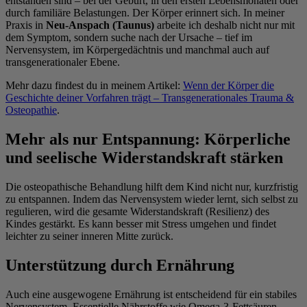
entstanden sind – bei der Geburt, in den ersten Lebensmonaten oder
durch familiäre Belastungen. Der Körper erinnert sich. In meiner
Praxis in
Neu-Anspach (Taunus)
arbeite ich deshalb nicht nur mit
dem Symptom, sondern suche nach der Ursache – tief im
Nervensystem, im Körpergedächtnis und manchmal auch auf
transgenerationaler Ebene.
Mehr dazu findest du in meinem Artikel:
Wenn der Körper die
Geschichte deiner Vorfahren trägt – Transgenerationales Trauma &
Osteopathie
.
Mehr als nur Entspannung: Körperliche
und seelische Widerstandskraft stärken
Die osteopathische Behandlung hilft dem Kind nicht nur, kurzfristig
zu entspannen. Indem das Nervensystem wieder lernt, sich selbst zu
regulieren, wird die gesamte Widerstandskraft (Resilienz) des
Kindes gestärkt. Es kann besser mit Stress umgehen und findet
leichter zu seiner inneren Mitte zurück.
Unterstützung durch Ernährung
Auch eine ausgewogene Ernährung ist entscheidend für ein stabiles
Nervensystem. Essentielle Nährstoffe wie Omega-3-Fettsäuren,