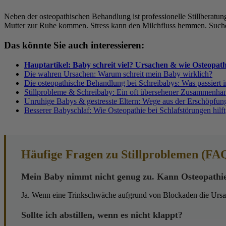
Neben der osteopathischen Behandlung ist professionelle Stillberatung
Mutter zur Ruhe kommen. Stress kann den Milchfluss hemmen. Suchen 
Das könnte Sie auch interessieren:
Hauptartikel: Baby schreit viel? Ursachen & wie Osteopathi
Die wahren Ursachen: Warum schreit mein Baby wirklich?
Die osteopathische Behandlung bei Schreibabys: Was passiert i
Stillprobleme & Schreibaby: Ein oft übersehener Zusammenha
Unruhige Babys & gestresste Eltern: Wege aus der Erschöpfun
Besserer Babyschlaf: Wie Osteopathie bei Schlafstörungen hilft
Häufige Fragen zu Stillproblemen (FA
Mein Baby nimmt nicht genug zu. Kann Osteopathie
Ja. Wenn eine Trinkschwäche aufgrund von Blockaden die Ursach
Sollte ich abstillen, wenn es nicht klappt?