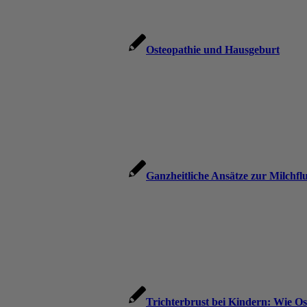
Osteopathie und Hausgeburt
Ganzheitliche Ansätze zur Milchflus
Trichterbrust bei Kindern: Wie O