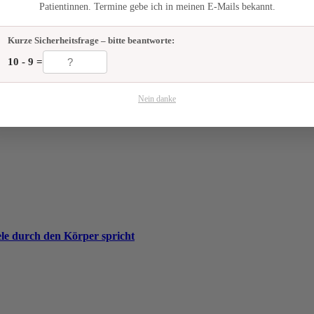
Patientinnen. Termine gebe ich in meinen E-Mails bekannt.
Kurze Sicherheitsfrage – bitte beantworte:
10 - 9 =
Nein danke
ie Praxis
le durch den Körper spricht