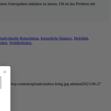
einen Osteopathen abklären zu lassen. Oft ist das Problem mit
,
individuelle Betrachtung
,
körperliche Balance
,
Mobilität
,
eiten
,
Wohlbefinden.
×
unus.de/wp-content/uploads/andrea-fertig.jpg
adminaf
2023-06-27