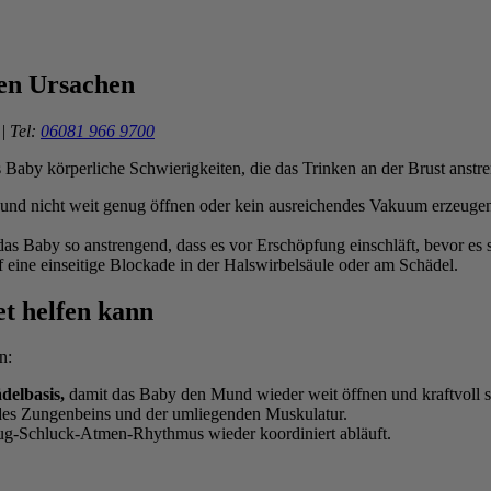
hen Ursachen
| Tel:
06081 966 9700
 das Baby körperliche Schwierigkeiten, die das Trinken an der Brust ans
d nicht weit genug öffnen oder kein ausreichendes Vakuum erzeugen.
as Baby so anstrengend, dass es vor Erschöpfung einschläft, bevor es s
f eine einseitige Blockade in der Halswirbelsäule oder am Schädel.
et helfen kann
n:
delbasis,
damit das Baby den Mund wieder weit öffnen und kraftvoll 
es Zungenbeins und der umliegenden Muskulatur.
ug-Schluck-Atmen-Rhythmus wieder koordiniert abläuft.