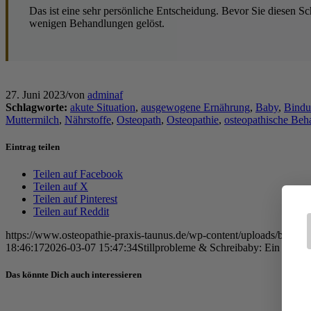
Das ist eine sehr persönliche Entscheidung. Bevor Sie diesen Sc
wenigen Behandlungen gelöst.
27. Juni 2023
/
von
adminaf
Schlagworte:
akute Situation
,
ausgewogene Ernährung
,
Baby
,
Bind
Muttermilch
,
Nährstoffe
,
Osteopath
,
Osteopathie
,
osteopathische Beh
Eintrag teilen
Teilen auf Facebook
Teilen auf X
Teilen auf Pinterest
Teilen auf Reddit
https://www.osteopathie-praxis-taunus.de/wp-content/uploads/baby-
18:46:17
2026-03-07 15:47:34
Stillprobleme & Schreibaby: Ein oft 
Das könnte Dich auch interessieren