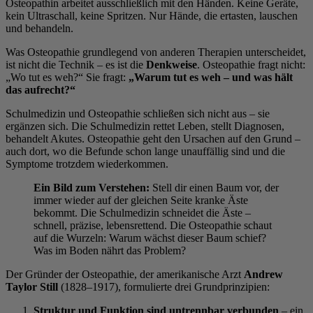
Osteopathin arbeitet ausschließlich mit den Händen. Keine Geräte,
kein Ultraschall, keine Spritzen. Nur Hände, die ertasten, lauschen
und behandeln.
Was Osteopathie grundlegend von anderen Therapien unterscheidet,
ist nicht die Technik – es ist die
Denkweise
. Osteopathie fragt nicht:
„Wo tut es weh?“ Sie fragt:
„Warum tut es weh – und was hält
das aufrecht?“
Schulmedizin und Osteopathie schließen sich nicht aus – sie
ergänzen sich. Die Schulmedizin rettet Leben, stellt Diagnosen,
behandelt Akutes. Osteopathie geht den Ursachen auf den Grund –
auch dort, wo die Befunde schon lange unauffällig sind und die
Symptome trotzdem wiederkommen.
Ein Bild zum Verstehen:
Stell dir einen Baum vor, der
immer wieder auf der gleichen Seite kranke Äste
bekommt. Die Schulmedizin schneidet die Äste –
schnell, präzise, lebensrettend. Die Osteopathie schaut
auf die Wurzeln: Warum wächst dieser Baum schief?
Was im Boden nährt das Problem?
Der Gründer der Osteopathie, der amerikanische Arzt
Andrew
Taylor Still
(1828–1917), formulierte drei Grundprinzipien:
Struktur und Funktion sind untrennbar verbunden
– ein