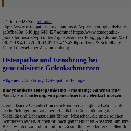
27. Juni 2023
/
von
adminaf
https://www.osteopathie-praxis-taunus.de/wp-content/uploads/baby-
ge3ffba83a_640.jpg
640
427
adminaf
https://www.osteopathie-
praxis-taunus.de/wp-content/uploads/andrea-fertig.jpg
adminaf
2023-
06-27 18:46:17
2026-03-07 15:47:34
Stillprobleme & Schreibaby:
Ein oft übersehener Zusammenhang
Osteopathie und Ernährung bei
generalisierte Gelenkschmerzen
Allgemein
,
Ernährung
,
Osteopathie Beiträge
Biodynamische Osteopathie und Ernährung: Ganzheitlicher
Ansatz zur Linderung von generalisierten Gelenkschmerzen
Generalisierte Gelenkschmerzen können das tägliche Leben stark
beeinträchtigen und zu einer erheblichen Einschränkung der
Mobilität und Lebensqualität führen. Menschen, die unter solchen
Schmerzen leiden, suchen oft nach ganzheitlichen Ansätzen, um ihre
Beschwerden zu lindern und ihre Gesundheit wiederherzustellen. In