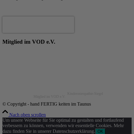
Andrea Fertig
Mitglied im VOD e.V.
Kinderosteopathie-Siegel
Mitglied im VOD e.V.
© Copyright - hand FERTIG keiten im Taunus
Nach oben scrollen
Um unsere Webseite für Sie optimal zu gestalten und fortlaufend
verbessern zu können, verwenden wir essentielle Cookies. Mehr
dazu finden Sie in unserer Datenschutzerklärung.
OK