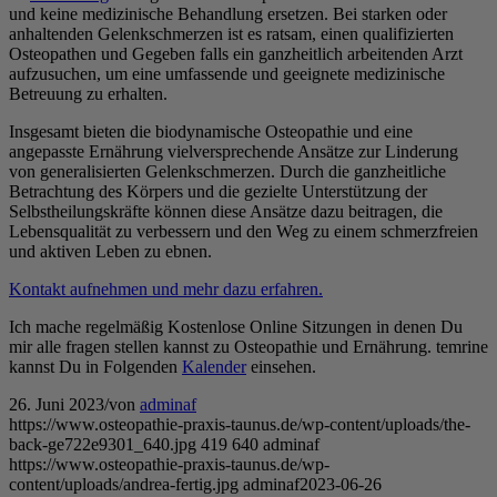
und keine medizinische Behandlung ersetzen. Bei starken oder
anhaltenden Gelenkschmerzen ist es ratsam, einen qualifizierten
Osteopathen und Gegeben falls ein ganzheitlich arbeitenden Arzt
aufzusuchen, um eine umfassende und geeignete medizinische
Betreuung zu erhalten.
Insgesamt bieten die biodynamische Osteopathie und eine
angepasste Ernährung vielversprechende Ansätze zur Linderung
von generalisierten Gelenkschmerzen. Durch die ganzheitliche
Betrachtung des Körpers und die gezielte Unterstützung der
Selbstheilungskräfte können diese Ansätze dazu beitragen, die
Lebensqualität zu verbessern und den Weg zu einem schmerzfreien
und aktiven Leben zu ebnen.
Kontakt aufnehmen und mehr dazu erfahren.
Ich mache regelmäßig Kostenlose Online Sitzungen in denen Du
mir alle fragen stellen kannst zu Osteopathie und Ernährung. temrine
kannst Du in Folgenden
Kalender
einsehen.
26. Juni 2023
/
von
adminaf
https://www.osteopathie-praxis-taunus.de/wp-content/uploads/the-
back-ge722e9301_640.jpg
419
640
adminaf
https://www.osteopathie-praxis-taunus.de/wp-
content/uploads/andrea-fertig.jpg
adminaf
2023-06-26