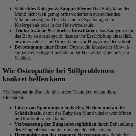
Schlechtes Anlegen & Saugprobleme:
Das Baby kann den
Mund nicht weit genug öffnen oder kein ausreichendes
Vakuum erzeugen. Ursache sind oft Spannungen im
Kiefergelenk oder in der Halswirbelsäule.
Trinkschwäche & schnelles Einschlafen:
Das Saugen ist für
das Baby so anstrengend, dass es vor Erschöpfung einschläft,
bevor es satt ist – und kurz darauf vor Hunger wieder schreit.
Bevorzugung einer Brust:
Dies ist ein klassischer Hinweis
auf eine einseitige Blockade in der Halswirbelsäule oder am
Schädel.
Wie Osteopathie bei Stillproblemen
konkret helfen kann
Als Osteopathin löse ich mit sanften Techniken genau diese
Blockaden:
Lösen von Spannungen im Kiefer, Nacken und an der
Schädelbasis,
damit das Baby den Mund wieder weit öffnen
und kraftvoll saugen kann.
Verbesserung der Zungenbeweglichkeit
durch Behandlung
des Zungenbeins und der umliegenden Muskulatur.
Harmonisierung des gesamten Nervensystems,
damit der