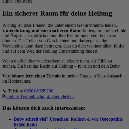
durch Vitalstoffe.
Ein sicherer Raum für deine Heilung
Wichtig ist, dass Frauen, die unter einem Geburtstrauma leiden,
Unterstützung und einen sicheren Raum
finden, um ihre Gefühle
und Ängste auszudrücken und ihre Erfahrungen verarbeiten zu
können. Das Teilen von Geschichten und das gegenseitige
Verständnis kann dazu beitragen, dass du dich weniger allein fühlst
und auf dem Weg der Heilung Unterstützung findest.
Wenn du dich hier wiedererkennst, zögere nicht, dir Hilfe zu
suchen. Du hast das Recht auf Heilung – für dich und dein Baby.
Vereinbare jetzt einen Termin
in meiner Praxis in Neu-Anspach
im Hochtaunus.
📞 Telefon:
06081-9669700
🌐
Online-Terminbuchung: Hier klicken
Das könnte dich auch interessieren:
Baby schreit viel? Ursachen, Koliken & wie Osteopathie
helfen kann