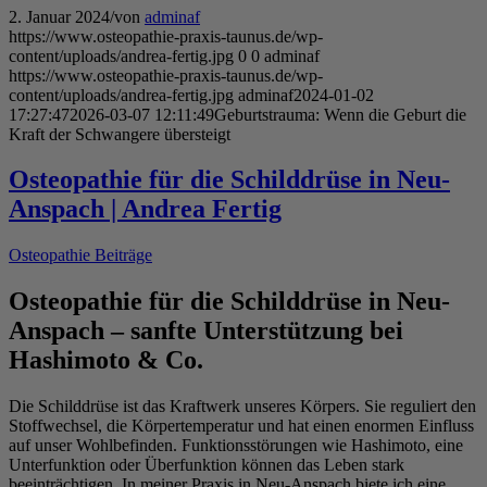
2. Januar 2024
/
von
adminaf
https://www.osteopathie-praxis-taunus.de/wp-
content/uploads/andrea-fertig.jpg
0
0
adminaf
https://www.osteopathie-praxis-taunus.de/wp-
content/uploads/andrea-fertig.jpg
adminaf
2024-01-02
17:27:47
2026-03-07 12:11:49
Geburtstrauma: Wenn die Geburt die
Kraft der Schwangere übersteigt
Osteopathie für die Schilddrüse in Neu-
Anspach | Andrea Fertig
Osteopathie Beiträge
Osteopathie für die Schilddrüse in Neu-
Anspach – sanfte Unterstützung bei
Hashimoto & Co.
Die Schilddrüse ist das Kraftwerk unseres Körpers. Sie reguliert den
Stoffwechsel, die Körpertemperatur und hat einen enormen Einfluss
auf unser Wohlbefinden. Funktionsstörungen wie Hashimoto, eine
Unterfunktion oder Überfunktion können das Leben stark
beeinträchtigen. In meiner Praxis in Neu-Anspach biete ich eine