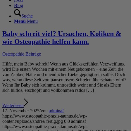
FAQ
Blog
Suche
Menü
Menü
Baby schreit viel? Ursachen, Koliken &
wie Osteopathie helfen kann.
Osteopathie Beiträge
Hilfe, mein Baby schreit! Wenn aus Glücksgefühlen Verzweiflung
wird Die ersten Wochen mit einem Neugeborenen – eine Zeit, die
von Zauber, Nähe und unendlicher Liebe geprägt sein sollte. Doch
was, wenn diese Zeit von pausenlosem Schreien überschattet wird?
Wenn Ihr Baby sich krümmt, untröstlich weint und Sie als Eltern
sich hilflos, erschöpft und vollkommen ratlos […]
Weiterlesen
17. November 2025
/
von
adminaf
https://www.osteopathie-praxis-taunus.de/wp-
content/uploads/andrea-fertig.jpg
0
0
adminaf
https://www.osteopathie-praxis-taunus.de/wp-