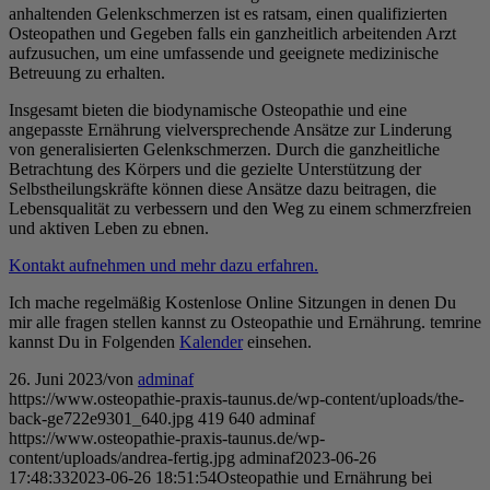
anhaltenden Gelenkschmerzen ist es ratsam, einen qualifizierten
Osteopathen und Gegeben falls ein ganzheitlich arbeitenden Arzt
aufzusuchen, um eine umfassende und geeignete medizinische
Betreuung zu erhalten.
Insgesamt bieten die biodynamische Osteopathie und eine
angepasste Ernährung vielversprechende Ansätze zur Linderung
von generalisierten Gelenkschmerzen. Durch die ganzheitliche
Betrachtung des Körpers und die gezielte Unterstützung der
Selbstheilungskräfte können diese Ansätze dazu beitragen, die
Lebensqualität zu verbessern und den Weg zu einem schmerzfreien
und aktiven Leben zu ebnen.
Kontakt aufnehmen und mehr dazu erfahren.
Ich mache regelmäßig Kostenlose Online Sitzungen in denen Du
mir alle fragen stellen kannst zu Osteopathie und Ernährung. temrine
kannst Du in Folgenden
Kalender
einsehen.
26. Juni 2023
/
von
adminaf
https://www.osteopathie-praxis-taunus.de/wp-content/uploads/the-
back-ge722e9301_640.jpg
419
640
adminaf
https://www.osteopathie-praxis-taunus.de/wp-
content/uploads/andrea-fertig.jpg
adminaf
2023-06-26
17:48:33
2023-06-26 18:51:54
Osteopathie und Ernährung bei