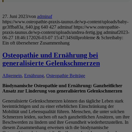
27. Juni 2023
/
von
adminaf
https://www.osteopathie-praxis-taunus.de/wp-content/uploads/baby-
ge3ffba83a_640.jpg
640
427
adminaf
https://www.osteopathie-
praxis-taunus.de/wp-content/uploads/andrea-fertig.jpg
adminaf
2023-
06-27 18:46:17
2026-03-07 15:47:34
Stillprobleme & Schreibaby:
Ein oft übersehener Zusammenhang
Osteopathie und Ernährung bei
generalisierte Gelenkschmerzen
Allgemein
,
Ernährung
,
Osteopathie Beiträge
Biodynamische Osteopathie und Ernährung: Ganzheitlicher
Ansatz zur Linderung von generalisierten Gelenkschmerzen
Generalisierte Gelenkschmerzen können das tägliche Leben stark
beeinträchtigen und zu einer erheblichen Einschränkung der
Mobilität und Lebensqualität führen. Menschen, die unter solchen
Schmerzen leiden, suchen oft nach ganzheitlichen Ansätzen, um ihre
Beschwerden zu lindern und ihre Gesundheit wiederherzustellen. In
diesem Zusammenhang erweisen sich die biodynamische