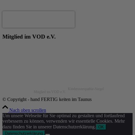
Andrea Fertig
Mitglied im VOD e.V.
Kinderosteopathie-Siegel
Mitglied im VOD e.V.
© Copyright - hand FERTIG keiten im Taunus
Nach oben scrollen
Um unsere Webseite für Sie optimal zu gestalten und fortlaufend
verbessern zu können, verwenden wir essentielle Cookies. Mehr
dazu finden Sie in unserer Datenschutzerklärung.
OK
Datenschutzerklärung