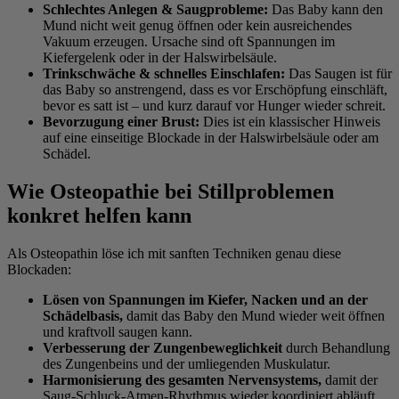
Schlechtes Anlegen & Saugprobleme:
Das Baby kann den
Mund nicht weit genug öffnen oder kein ausreichendes
Vakuum erzeugen. Ursache sind oft Spannungen im
Kiefergelenk oder in der Halswirbelsäule.
Trinkschwäche & schnelles Einschlafen:
Das Saugen ist für
das Baby so anstrengend, dass es vor Erschöpfung einschläft,
bevor es satt ist – und kurz darauf vor Hunger wieder schreit.
Bevorzugung einer Brust:
Dies ist ein klassischer Hinweis
auf eine einseitige Blockade in der Halswirbelsäule oder am
Schädel.
Wie Osteopathie bei Stillproblemen
konkret helfen kann
Als Osteopathin löse ich mit sanften Techniken genau diese
Blockaden:
Lösen von Spannungen im Kiefer, Nacken und an der
Schädelbasis,
damit das Baby den Mund wieder weit öffnen
und kraftvoll saugen kann.
Verbesserung der Zungenbeweglichkeit
durch Behandlung
des Zungenbeins und der umliegenden Muskulatur.
Harmonisierung des gesamten Nervensystems,
damit der
Saug-Schluck-Atmen-Rhythmus wieder koordiniert abläuft.