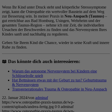
Wenn Ihr Kind unter Druck steht und körperliche Stresssymptome
zeigt, kann die Osteopathie ein wertvoller Baustein auf dem Weg
zur Besserung sein. In meiner Praxis in
Neu-Anspach (Taunus)
–
gut erreichbar aus Bad Homburg, Usingen, Wehrheim und der
gesamten Taunus-Region – nehme ich mir Zeit, die individuellen
Ursachen der Beschwerden zu finden und das Nervensystem Ihres
Kindes sanft und nachhaltig zu regulieren.
Geben Sie Ihrem Kind die Chance, wieder in seine Kraft und innere
Ruhe zu finden.
📖 Das könnte dich auch interessieren:
Warum das autonome Nervensystem bei Kindern eine
Schlüsselrolle spielt
Hat Bettnässen etwas mit der Geburt zu tun? Geburtstrauma
& Nervensystem
Transgenerationales Trauma & Osteopathie in Neu-Anspach
22. Januar 2024
/
von
adminaf
https://www.osteopathie-praxis-taunus.de/wp-
content/uploads/andrea-fertig.jpg
0
0
adminaf
https://www.osteopathie-praxis-taunus.de/wp-