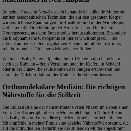
In meiner Praxis in Neu-Anspach behandle ich stillende Mütter mit
sanften osteopathischen Techniken, die auf den gesamten Körper
wirken. Ich löse Spannungen im Brustkorb und in der Wirbelsäule,
verbessere die Durchblutung der Brustdrüsen und helfe dem
Nervensystem, aus dem Stressmodus herauszukommen. Besonders
die biodynamische Osteopathie ist hier sehr wirkungsvoll – sie
arbeitet auf einer tiefen, regulativen Ebene und hilft dem Körper,
sein hormonelles Gleichgewicht wiederzufinden.
Wenn das Baby Schwierigkeiten beim Trinken hat, schaue ich mir
auch das Baby an – denn Verspannungen im Kiefer, im Schädel
oder in der Halswirbelsäule können das Saugen erschweren und
damit die Milchproduktion der Mutter indirekt beeinflussen.
Orthomolekulare Medizin: Die richtigen
Nährstoffe für die Stillzeit
Die Stillzeit ist eine der nährstoffintensivsten Phasen im Leben einer
Frau. Der Körper gibt über die Muttermilch täglich Nährstoffe an
das Baby ab – und muss diese gleichzeitig selbst aufrechterhalten.
Ich empfehle in meiner Praxis eine gezielte Nährstoffversorgung, die
auf die individuellen Bedürfnisse der stillenden Mutter abgestimmt