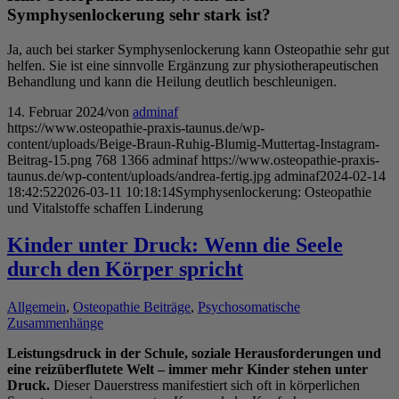
Symphysenlockerung sehr stark ist?
Ja, auch bei starker Symphysenlockerung kann Osteopathie sehr gut
helfen. Sie ist eine sinnvolle Ergänzung zur physiotherapeutischen
Behandlung und kann die Heilung deutlich beschleunigen.
14. Februar 2024
/
von
adminaf
https://www.osteopathie-praxis-taunus.de/wp-
content/uploads/Beige-Braun-Ruhig-Blumig-Muttertag-Instagram-
Beitrag-15.png
768
1366
adminaf
https://www.osteopathie-praxis-
taunus.de/wp-content/uploads/andrea-fertig.jpg
adminaf
2024-02-14
18:42:52
2026-03-11 10:18:14
Symphysenlockerung: Osteopathie
und Vitalstoffe schaffen Linderung
Kinder unter Druck: Wenn die Seele
durch den Körper spricht
Allgemein
,
Osteopathie Beiträge
,
Psychosomatische
Zusammenhänge
Leistungsdruck in der Schule, soziale Herausforderungen und
eine reizüberflutete Welt – immer mehr Kinder stehen unter
Druck.
Dieser Dauerstress manifestiert sich oft in körperlichen