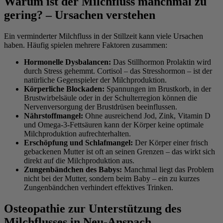
Warum ist der Milchfluss manchmal zu
gering? – Ursachen verstehen
Ein verminderter Milchfluss in der Stillzeit kann viele Ursachen
haben. Häufig spielen mehrere Faktoren zusammen:
Hormonelle Dysbalancen:
Das Stillhormon Prolaktin wird
durch Stress gehemmt. Cortisol – das Stresshormon – ist der
natürliche Gegenspieler der Milchproduktion.
Körperliche Blockaden:
Spannungen im Brustkorb, in der
Brustwirbelsäule oder in der Schulterregion können die
Nervenversorgung der Brustdrüsen beeinflussen.
Nährstoffmangel:
Ohne ausreichend Jod, Zink, Vitamin D
und Omega-3-Fettsäuren kann der Körper keine optimale
Milchproduktion aufrechterhalten.
Erschöpfung und Schlafmangel:
Der Körper einer frisch
gebackenen Mutter ist oft an seinen Grenzen – das wirkt sich
direkt auf die Milchproduktion aus.
Zungenbändchen des Babys:
Manchmal liegt das Problem
nicht bei der Mutter, sondern beim Baby – ein zu kurzes
Zungenbändchen verhindert effektives Trinken.
Osteopathie zur Unterstützung des
Milchflusses in Neu-Anspach