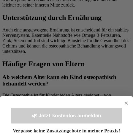
leichter zu seiner inneren Mitte zurück.
Unterstützung durch Ernährung
Auch eine ausgewogene Ernährung ist entscheidend für ein stabiles
Nervensystem. Essentielle Nährstoffe wie Omega-3-Fettsäuren,
Zink, Selen und Jod sind wichtige Bausteine für die Gesundheit des
Gehirns und können die osteopathische Behandlung wirkungsvoll
unterstützen.
Häufige Fragen von Eltern
Ab welchem Alter kann ein Kind osteopathisch
behandelt werden?
Die Osteopathie ist für Kinder jeden Alters geeignet – von
Neugeborenen bis zu Teenagern. Je früher eine Behandlung
×
beginnt, desto besser können sich Muster auflösen, bevor sie sich
festigen.
🌿 Jetzt kostenlos anmelden
Wie viele Sitzungen sind nötig?
Verpasse keine Zusatzangebote in meiner Praxis!