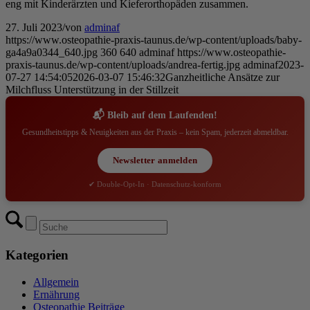
eng mit Kinderärzten und Kieferorthopäden zusammen.
27. Juli 2023
/
von
adminaf
https://www.osteopathie-praxis-taunus.de/wp-content/uploads/baby-
ga4a9a0344_640.jpg
360
640
adminaf
https://www.osteopathie-
praxis-taunus.de/wp-content/uploads/andrea-fertig.jpg
adminaf
2023-
07-27 14:54:05
2026-03-07 15:46:32
Ganzheitliche Ansätze zur
Milchfluss Unterstützung in der Stillzeit
📬 Bleib auf dem Laufenden!
Gesundheitstipps & Neuigkeiten aus der Praxis – kein Spam, jederzeit abmeldbar.
Newsletter anmelden
✔ Double-Opt-In · Datenschutz-konform
Kategorien
Allgemein
Ernährung
Osteopathie Beiträge