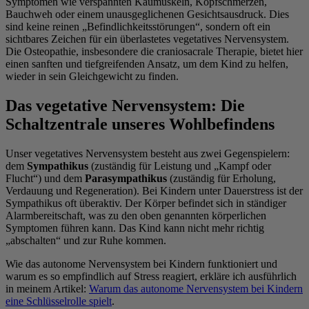
Symptomen wie verspannten Kaumuskeln, Kopfschmerzen,
Bauchweh oder einem unausgeglichenen Gesichtsausdruck. Dies
sind keine reinen „Befindlichkeitsstörungen“, sondern oft ein
sichtbares Zeichen für ein überlastetes vegetatives Nervensystem.
Die Osteopathie, insbesondere die craniosacrale Therapie, bietet hier
einen sanften und tiefgreifenden Ansatz, um dem Kind zu helfen,
wieder in sein Gleichgewicht zu finden.
Das vegetative Nervensystem: Die
Schaltzentrale unseres Wohlbefindens
Unser vegetatives Nervensystem besteht aus zwei Gegenspielern:
dem
Sympathikus
(zuständig für Leistung und „Kampf oder
Flucht“) und dem
Parasympathikus
(zuständig für Erholung,
Verdauung und Regeneration). Bei Kindern unter Dauerstress ist der
Sympathikus oft überaktiv. Der Körper befindet sich in ständiger
Alarmbereitschaft, was zu den oben genannten körperlichen
Symptomen führen kann. Das Kind kann nicht mehr richtig
„abschalten“ und zur Ruhe kommen.
Wie das autonome Nervensystem bei Kindern funktioniert und
warum es so empfindlich auf Stress reagiert, erkläre ich ausführlich
in meinem Artikel:
Warum das autonome Nervensystem bei Kindern
eine Schlüsselrolle spielt
.