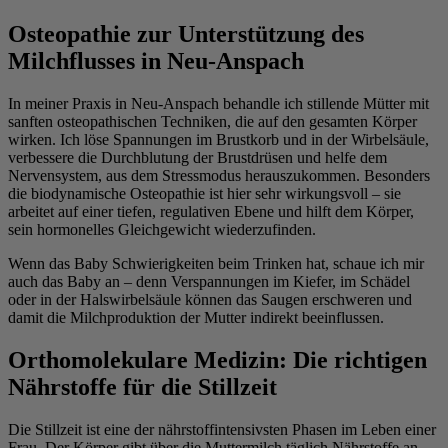
Osteopathie zur Unterstützung des
Milchflusses in Neu-Anspach
In meiner Praxis in Neu-Anspach behandle ich stillende Mütter mit
sanften osteopathischen Techniken, die auf den gesamten Körper
wirken. Ich löse Spannungen im Brustkorb und in der Wirbelsäule,
verbessere die Durchblutung der Brustdrüsen und helfe dem
Nervensystem, aus dem Stressmodus herauszukommen. Besonders
die biodynamische Osteopathie ist hier sehr wirkungsvoll – sie
arbeitet auf einer tiefen, regulativen Ebene und hilft dem Körper,
sein hormonelles Gleichgewicht wiederzufinden.
Wenn das Baby Schwierigkeiten beim Trinken hat, schaue ich mir
auch das Baby an – denn Verspannungen im Kiefer, im Schädel
oder in der Halswirbelsäule können das Saugen erschweren und
damit die Milchproduktion der Mutter indirekt beeinflussen.
Orthomolekulare Medizin: Die richtigen
Nährstoffe für die Stillzeit
Die Stillzeit ist eine der nährstoffintensivsten Phasen im Leben einer
Frau. Der Körper gibt über die Muttermilch täglich Nährstoffe an