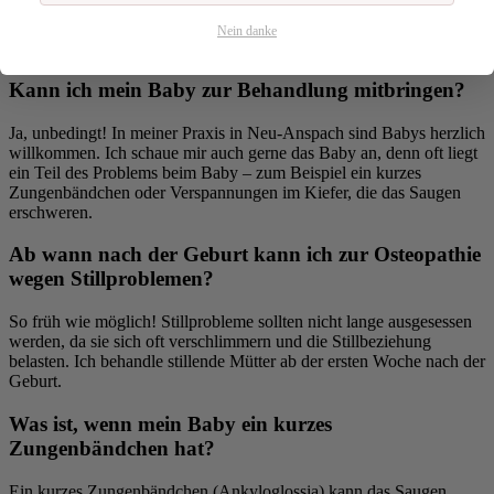
Durchblutung und hilft dem Hormonsystem, ins Gleichgewicht zu
kommen. Viele Mütter berichten nach 1–2 Behandlungen von einer
Nein danke
spürbaren Verbesserung.
Kann ich mein Baby zur Behandlung mitbringen?
Ja, unbedingt! In meiner Praxis in Neu-Anspach sind Babys herzlich
willkommen. Ich schaue mir auch gerne das Baby an, denn oft liegt
ein Teil des Problems beim Baby – zum Beispiel ein kurzes
Zungenbändchen oder Verspannungen im Kiefer, die das Saugen
erschweren.
Ab wann nach der Geburt kann ich zur Osteopathie
wegen Stillproblemen?
So früh wie möglich! Stillprobleme sollten nicht lange ausgesessen
werden, da sie sich oft verschlimmern und die Stillbeziehung
belasten. Ich behandle stillende Mütter ab der ersten Woche nach der
Geburt.
Was ist, wenn mein Baby ein kurzes
Zungenbändchen hat?
Ein kurzes Zungenbändchen (Ankyloglossia) kann das Saugen