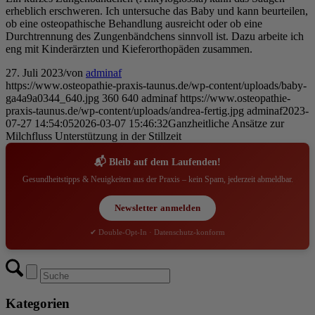
erheblich erschweren. Ich untersuche das Baby und kann beurteilen,
ob eine osteopathische Behandlung ausreicht oder ob eine
Durchtrennung des Zungenbändchens sinnvoll ist. Dazu arbeite ich
eng mit Kinderärzten und Kieferorthopäden zusammen.
27. Juli 2023
/
von
adminaf
https://www.osteopathie-praxis-taunus.de/wp-content/uploads/baby-
ga4a9a0344_640.jpg
360
640
adminaf
https://www.osteopathie-
praxis-taunus.de/wp-content/uploads/andrea-fertig.jpg
adminaf
2023-
07-27 14:54:05
2026-03-07 15:46:32
Ganzheitliche Ansätze zur
Milchfluss Unterstützung in der Stillzeit
📬 Bleib auf dem Laufenden!
Gesundheitstipps & Neuigkeiten aus der Praxis – kein Spam, jederzeit abmeldbar.
Newsletter anmelden
✔ Double-Opt-In · Datenschutz-konform
Kategorien