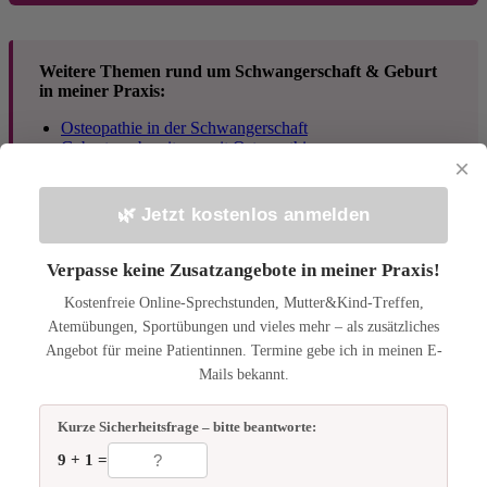
Weitere Themen rund um Schwangerschaft & Geburt
in meiner Praxis:
Osteopathie in der Schwangerschaft
Geburtsvorbereitung mit Osteopathie
×
Osteopathie während und nach der Geburt
Symphysenlockerung in der Schwangerschaft
Rückbildung nach der Schwangerschaft
🌿 Jetzt kostenlos anmelden
Milchfluss in der Stillzeit unterstützen
Hausgeburt und Osteopathie
Schwangerschaftsschmerzen lindern
Verpasse keine Zusatzangebote in meiner Praxis!
Kostenfreie Online-Sprechstunden, Mutter&Kind-Treffen,
Atemübungen, Sportübungen und vieles mehr – als zusätzliches
Häufig gestellte Fragen
Angebot für meine Patientinnen. Termine gebe ich in meinen E-
Mails bekannt.
Kann Osteopathie wirklich den Milchfluss steigern?
Kurze Sicherheitsfrage – bitte beantworte:
Ja. Osteopathie wirkt nicht direkt auf die Milchdrüsen, aber sie
verbessert die Rahmenbedingungen für eine gute Milchproduktion:
9 + 1 =
Sie reduziert Stress, löst körperliche Blockaden, verbessert die