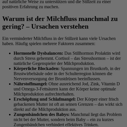
auf natürliche Weise zu unterstützen und die Stillzeit zu einer
positiven Erfahrung zu machen.
Warum ist der Milchfluss manchmal zu
gering? – Ursachen verstehen
Ein verminderter Milchfluss in der Stillzeit kann viele Ursachen
haben. Häufig spielen mehrere Faktoren zusammen:
Hormonelle Dysbalancen:
Das Stillhormon Prolaktin wird
durch Stress gehemmt. Cortisol – das Stresshormon – ist der
natürliche Gegenspieler der Milchproduktion.
Körperliche Blockaden:
Spannungen im Brustkorb, in der
Brustwirbelsäule oder in der Schulterregion können die
Nervenversorgung der Brustdrüsen beeinflussen.
Nährstoffmangel:
Ohne ausreichend Jod, Zink, Vitamin D
und Omega-3-Fettsäuren kann der Körper keine optimale
Milchproduktion aufrechterhalten.
Erschöpfung und Schlafmangel:
Der Körper einer frisch
gebackenen Mutter ist oft an seinen Grenzen – das wirkt sich
direkt auf die Milchproduktion aus.
Zungenbändchen des Babys:
Manchmal liegt das Problem
nicht bei der Mutter, sondern beim Baby – ein zu kurzes
Zungenbändchen verhindert effektives Trinken.