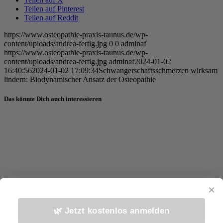
Teilen auf Pinterest
Teilen auf Reddit
https://www.osteopathie-praxis-taunus.de/wp-
content/uploads/andrea-fertig.jpg
0
0
adminaf
https://www.osteopathie-praxis-taunus.de/wp-
content/uploads/andrea-fertig.jpg
adminaf
2024-01-02
16:40:56
2024-01-02 17:09:34
Schwangerschaftsschmerzen wirksam
lindern: Biodynamischer Ansatz der Osteopathie
Das könnte Dich auch interessieren
×
Unruhige Babys & gestresste
Eltern: Wege aus der Erschöpfung
🌿 Jetzt kostenlos anmelden