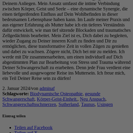
Deinem Anliegen. Mein Ansatz umfasst die intime Verbindung
zwischen Körper, Geist und Seele – eine dynamische Synergie, die
einen tiefgreifenden Einfluss auf Dein Wohlbefinden in dieser
bedeutsamen Lebensphase haben kann. Im Laufe meiner Praxis und
aus eigener Erfahrung als Mutter habe ich ein tieferes Verständnis
dafür entwickelt, wie man tief sitzende Blockaden und traumatisches
Zellgedächtnis bearbeitet. Mein Ziel ist es, Dich dabei zu begleiten,
wieder Zugang zu Deiner inneren Kraft zu finden und Dir zu
ermöglichen, diese transformative Zeit in vollen Zügen zu genießen
und dabei zu wachsen. Zögere nicht, Dich bei mir zu melden. Ich
werde mit Dir zusammenarbeiten, um einen individuell auf Dich
abgestimmten Plan zur Bearbeitung von Stress und Trauma während
Deiner Schwangerschaft zu erarbeiten. Denn jede Frau verdient eine
liebevolle und ausgewogene Reise ins Muttersein. Ich freue mich,
ein Teil Deiner Reise sein zu dürfen!
2. Januar 2024
/
von
adminaf
Schlagworte:
Biodynamische Osteopathie
,
gesunde
Schwangerschaft
,
Körper-Geist-Einheit.
,
Neu Anspach
,
Schwangerschaftsschmerzen
,
Sutherland
,
Taunus
,
Usingen
Eintrag teilen
Teilen auf Facebook
Teilen auf X