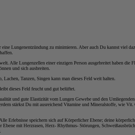
ür eine Lungenentzündung zu minimieren. Aber auch Du kannst viel daz
haffen.
elt. Alle Lungenzellen einer einzigen Person ausgebreitet haben die Flä
können und sich ausbreiten.
 Lachen, Tanzen, Singen kann man dieses Feld weit halten.
ibt dieses Feld feucht und gut belüftet.
alität und gute Elastizität vom Lungen Gewebe und den Umliegenden 
erdem stärkst Du mit ausreichend Vitamine und Mineralstoffe, wie Vit
. Alle Erlebnisse speichern sich auf Körperlicher Ebene; deine körper
icher Ebene mit Herzrasen, Herz- Rhythmus- Störungen, Schweißausbr
.