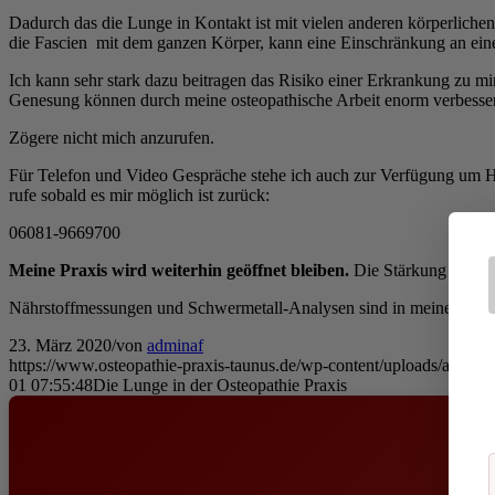
Dadurch das die Lunge in Kontakt ist mit vielen anderen körperlich
die Fascien mit dem ganzen Körper, kann eine Einschränkung an eine
Ich kann sehr stark dazu beitragen das Risiko einer Erkrankung zu m
Genesung können durch meine osteopathische Arbeit enorm verbesse
Zögere nicht mich anzurufen.
Für Telefon und Video Gespräche stehe ich auch zur Verfügung um H
rufe sobald es mir möglich ist zurück:
06081-9669700
Meine Praxis wird weiterhin geöffnet bleiben.
Die Stärkung und Re
Nährstoffmessungen und Schwermetall-Analysen sind in meiner Praxi
23. März 2020
/
von
adminaf
https://www.osteopathie-praxis-taunus.de/wp-content/uploads/andrea-f
01 07:55:48
Die Lunge in der Osteopathie Praxis