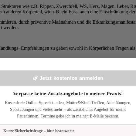
en Strukturen wie z.B. Rippen, Zwerchfell, WS, Herz, Magen, Leber, B
m anderen Körperteil, wie z.B. ein Fuss, auch eine Einschränkung der
inimieren, durch präventive Maßnahmen und die Erkrankungsmanifestatio
rt werden.
andlungs- Empfehlungen zu geben sowohl in Körperlichen Fragen als 
gulierung des Körpers durch osteopatische Behandlungen stärken das 
🌿 Jetzt kostenlos anmelden
s möglich inklusive Orthomolekularer Beratung.
Verpasse keine Zusatzangebote in meiner Praxis!
ertig.jpg
0
0
adminaf
https://www.osteopathie-praxis-taunus.de/wp-con
Kostenfreie Online-Sprechstunden, Mutter&Kind-Treffen, Atemübungen,
Sportübungen und vieles mehr – als zusätzliches Angebot für meine
Patientinnen. Termine gebe ich in meinen E-Mails bekannt.
📬 Bleib auf dem Laufenden!
Gesundheitstipps & Neuigkeiten aus der Praxis – kein Spam, jederzeit abmeldbar.
Kurze Sicherheitsfrage – bitte beantworte: