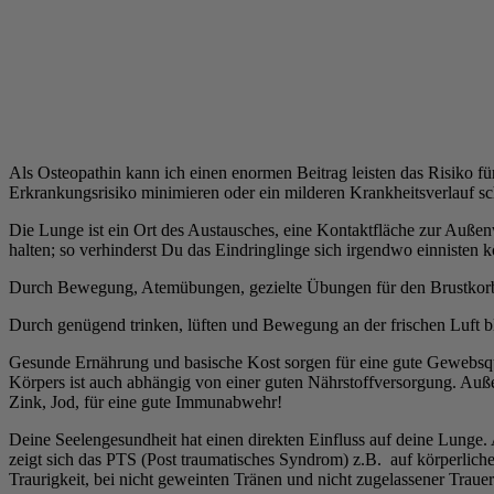
Als Osteopathin kann ich einen enormen Beitrag leisten das Risiko f
Erkrankungsrisiko minimieren oder ein milderen Krankheitsverlauf sc
Die Lunge ist ein Ort des Austausches, eine Kontaktfläche zur Außenw
halten; so verhinderst Du das Eindringlinge sich irgendwo einnisten 
Durch Bewegung, Atemübungen, gezielte Übungen für den Brustkorb,
Durch genügend trinken, lüften und Bewegung an der frischen Luft ble
Gesunde Ernährung und basische Kost sorgen für eine gute Gewebsqu
Körpers ist auch abhängig von einer guten Nährstoffversorgung. Auß
Zink, Jod, für eine gute Immunabwehr!
Deine Seelengesundheit hat einen direkten Einfluss auf deine Lunge
zeigt sich das PTS (Post traumatisches Syndrom) z.B. auf körperl
Traurigkeit, bei nicht geweinten Tränen und nicht zugelassener Trauer