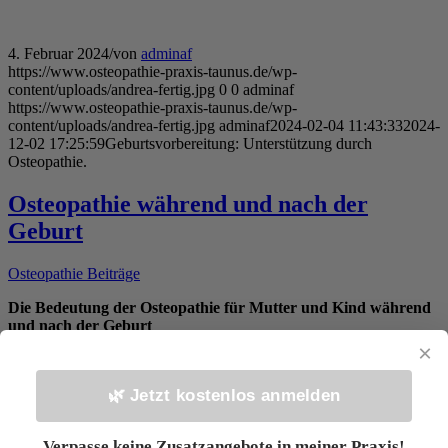
4. Februar 2024
/
von
adminaf
https://www.osteopathie-praxis-taunus.de/wp-
content/uploads/andrea-fertig.jpg
0
0
adminaf
https://www.osteopathie-praxis-taunus.de/wp-
content/uploads/andrea-fertig.jpg
adminaf
2024-02-04 11:43:33
2024-
12-02 17:25:59
Geburtsvorbereitung: Unterstützung durch
Osteopathie.
Osteopathie während und nach der
Geburt
Osteopathie Beiträge
Die Bedeutung der Osteopathie für Mutter und Kind während
und nach der Geburt
×
Die Geburt ist zweifellos eine herausfordernde Zeit sowohl für die
Mutter als auch für das Kind. Sie markiert den Beginn einer
🌿 Jetzt kostenlos anmelden
erstaunlichen Reise und stellt eine Art Meisterprüfung für das Baby
dar. Eine natürliche Geburt, die im Einklang mit den Bedürfnissen
von Mutter und Kind stattfindet, ermöglicht eine selbstbestimmte
Verpasse keine Zusatzangebote in meiner Praxis!