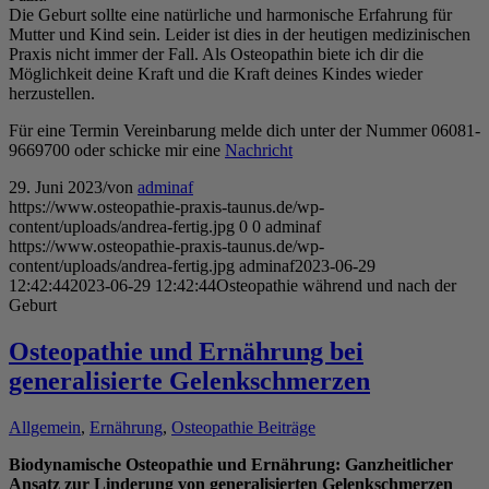
Die Geburt sollte eine natürliche und harmonische Erfahrung für
Mutter und Kind sein. Leider ist dies in der heutigen medizinischen
Praxis nicht immer der Fall. Als Osteopathin biete ich dir die
Möglichkeit deine Kraft und die Kraft deines Kindes wieder
herzustellen.
Für eine Termin Vereinbarung melde dich unter der Nummer 06081-
9669700 oder schicke mir eine
Nachricht
29. Juni 2023
/
von
adminaf
https://www.osteopathie-praxis-taunus.de/wp-
content/uploads/andrea-fertig.jpg
0
0
adminaf
https://www.osteopathie-praxis-taunus.de/wp-
content/uploads/andrea-fertig.jpg
adminaf
2023-06-29
12:42:44
2023-06-29 12:42:44
Osteopathie während und nach der
Geburt
Osteopathie und Ernährung bei
generalisierte Gelenkschmerzen
Allgemein
,
Ernährung
,
Osteopathie Beiträge
Biodynamische Osteopathie und Ernährung: Ganzheitlicher
Ansatz zur Linderung von generalisierten Gelenkschmerzen