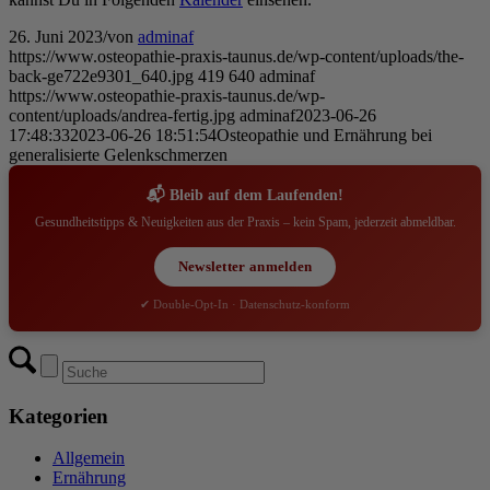
26. Juni 2023
/
von
adminaf
https://www.osteopathie-praxis-taunus.de/wp-content/uploads/the-
back-ge722e9301_640.jpg
419
640
adminaf
https://www.osteopathie-praxis-taunus.de/wp-
content/uploads/andrea-fertig.jpg
adminaf
2023-06-26
17:48:33
2023-06-26 18:51:54
Osteopathie und Ernährung bei
generalisierte Gelenkschmerzen
📬 Bleib auf dem Laufenden!
Gesundheitstipps & Neuigkeiten aus der Praxis – kein Spam, jederzeit abmeldbar.
Newsletter anmelden
✔ Double-Opt-In · Datenschutz-konform
Kategorien
Allgemein
Ernährung