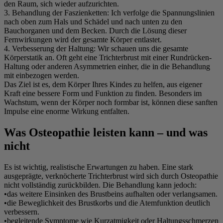
den Raum, sich wieder aufzurichten.
3. Behandlung der Faszienketten:
Ich verfolge die Spannungslinien
nach oben zum Hals und Schädel und nach unten zu den
Bauchorganen und dem Becken. Durch die Lösung dieser
Fernwirkungen wird der gesamte Körper entlastet.
4. Verbesserung der Haltung:
Wir schauen uns die gesamte
Körperstatik an. Oft geht eine Trichterbrust mit einer Rundrücken-
Haltung oder anderen Asymmetrien einher, die in die Behandlung
mit einbezogen werden.
Das Ziel ist es, dem Körper Ihres Kindes zu helfen, aus eigener
Kraft eine bessere Form und Funktion zu finden. Besonders im
Wachstum, wenn der Körper noch formbar ist, können diese sanften
Impulse eine enorme Wirkung entfalten.
Was Osteopathie leisten kann – und was
nicht
Es ist wichtig, realistische Erwartungen zu haben. Eine stark
ausgeprägte, verknöcherte Trichterbrust wird sich durch Osteopathie
nicht vollständig zurückbilden. Die Behandlung kann jedoch:
•
das weitere Einsinken des Brustbeins aufhalten oder verlangsamen.
•
die Beweglichkeit des Brustkorbs und die Atemfunktion deutlich
verbessern.
•
begleitende Symptome wie Kurzatmigkeit oder Haltungsschmerzen