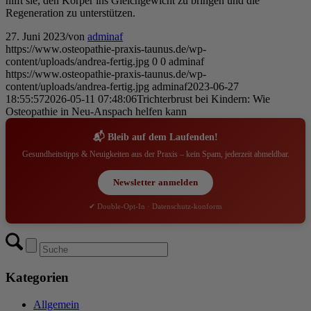
hilft sie, den Körper ins Gleichgewicht zu bringen und die
Regeneration zu unterstützen.
27. Juni 2023
/
von
adminaf
https://www.osteopathie-praxis-taunus.de/wp-
content/uploads/andrea-fertig.jpg
0
0
adminaf
https://www.osteopathie-praxis-taunus.de/wp-
content/uploads/andrea-fertig.jpg
adminaf
2023-06-27
18:55:57
2026-05-11 07:48:06
Trichterbrust bei Kindern: Wie
Osteopathie in Neu-Anspach helfen kann
📬 Bleib auf dem Laufenden!
Gesundheitstipps & Neuigkeiten aus der Praxis – kein Spam, jederzeit abmeldbar.
Newsletter anmelden
✔ Double-Opt-In · Datenschutz-konform
Kategorien
Allgemein