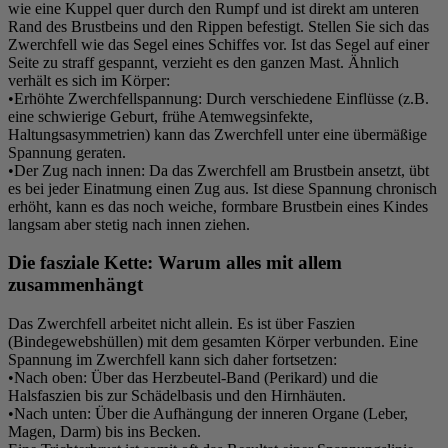
wie eine Kuppel quer durch den Rumpf und ist direkt am unteren
Rand des Brustbeins und den Rippen befestigt. Stellen Sie sich das
Zwerchfell wie das Segel eines Schiffes vor. Ist das Segel auf einer
Seite zu straff gespannt, verzieht es den ganzen Mast. Ähnlich
verhält es sich im Körper:
•
Erhöhte Zwerchfellspannung:
Durch verschiedene Einflüsse (z.B.
eine schwierige Geburt, frühe Atemwegsinfekte,
Haltungsasymmetrien) kann das Zwerchfell unter eine übermäßige
Spannung geraten.
•
Der Zug nach innen:
Da das Zwerchfell am Brustbein ansetzt, übt
es bei jeder Einatmung einen Zug aus. Ist diese Spannung chronisch
erhöht, kann es das noch weiche, formbare Brustbein eines Kindes
langsam aber stetig nach innen ziehen.
Die fasziale Kette: Warum alles mit allem
zusammenhängt
Das Zwerchfell arbeitet nicht allein. Es ist über Faszien
(Bindegewebshüllen) mit dem gesamten Körper verbunden. Eine
Spannung im Zwerchfell kann sich daher fortsetzen:
•
Nach oben:
Über das Herzbeutel-Band (Perikard) und die
Halsfaszien bis zur Schädelbasis und den Hirnhäuten.
•
Nach unten:
Über die Aufhängung der inneren Organe (Leber,
Magen, Darm) bis ins Becken.