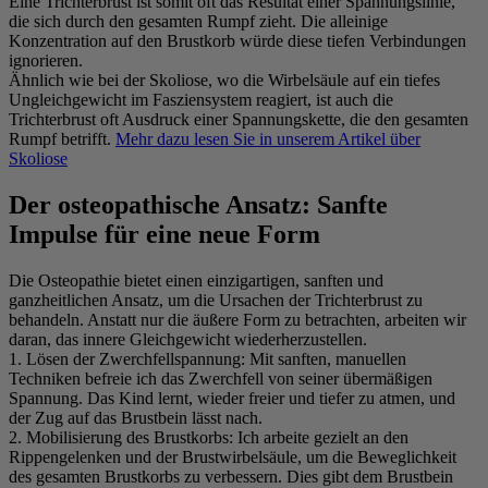
Eine Trichterbrust ist somit oft das Resultat einer Spannungslinie,
die sich durch den gesamten Rumpf zieht. Die alleinige
Konzentration auf den Brustkorb würde diese tiefen Verbindungen
ignorieren.
Ähnlich wie bei der Skoliose, wo die Wirbelsäule auf ein tiefes
Ungleichgewicht im Fasziensystem reagiert, ist auch die
Trichterbrust oft Ausdruck einer Spannungskette, die den gesamten
Rumpf betrifft.
Mehr dazu lesen Sie in unserem Artikel über
Skoliose
Der osteopathische Ansatz: Sanfte
Impulse für eine neue Form
Die Osteopathie bietet einen einzigartigen, sanften und
ganzheitlichen Ansatz, um die Ursachen der Trichterbrust zu
behandeln. Anstatt nur die äußere Form zu betrachten, arbeiten wir
daran, das innere Gleichgewicht wiederherzustellen.
1. Lösen der Zwerchfellspannung:
Mit sanften, manuellen
Techniken befreie ich das Zwerchfell von seiner übermäßigen
Spannung. Das Kind lernt, wieder freier und tiefer zu atmen, und
der Zug auf das Brustbein lässt nach.
2. Mobilisierung des Brustkorbs:
Ich arbeite gezielt an den
Rippengelenken und der Brustwirbelsäule, um die Beweglichkeit
des gesamten Brustkorbs zu verbessern. Dies gibt dem Brustbein