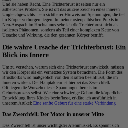
Und sie haben Recht. Eine Trichterbrust ist selten nur ein
ästhetisches Problem. Sie ist oft das äußere Zeichen eines inneren
Ungleichgewichts – ein sichtbarer Hinweis auf Spannungen, die tief
im Körper verborgen liegen. In meiner osteopathischen Praxis in
Neu-Anspach im Hochtaunus sehe ich die Trichterbrust nicht als
isoliertes Phänomen, sondern als Teil einer komplexen Kette von
Ursache und Wirkung, die den gesamten Körper betrifft.
Die wahre Ursache der Trichterbrust: Ein
Blick ins Innere
Um zu verstehen, warum sich eine Trichterbrust entwickelt, müssen
wir den Körper als ein vernetztes System betrachten. Die Form des
Brustkorbs wird maßgeblich von den Kräften beeinflusst, die im
Inneren wirken. Der Hauptakteur ist hierbei das
Zwerchfell
.
Oft liegen die Wurzeln dieser Spannungen bereits im
Geburtsprozess selbst. Wie eine schwierige Geburt die körperliche
Entwicklung Ihres Kindes beeinflusst, erkläre ich ausführlich in
unserem Artikel:
Eine sanfte Geburt für eine starke Verbindung
Das Zwerchfell: Der Motor in unserer Mitte
Das Zwerchfell ist unser wichtigster Atemmuskel. Es spannt sich