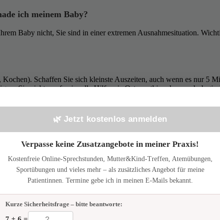
Schade ich meinem Baby?
hrem Baby nicht, Sie sind in einer extremen Ausnahmesituation. Wichtig 
Kochen). Schaffen Sie sich kleinste Auszeiten, auch wenn es nur 5 M
gern Sie nicht, professionelle Hilfe wie Osteopathie oder psychologi
🌿 Jetzt kostenlos anmelden
Verpasse keine Zusatzangebote in meiner Praxis!
ertig.jpg
0
0
adminaf
https://www.osteopathie-praxis-taunus.de/wp-con
öpfung
Kostenfreie Online-Sprechstunden, Mutter&Kind-Treffen, Atemübungen,
Sportübungen und vieles mehr – als zusätzliches Angebot für meine
📬 Bleib auf dem Laufenden!
Patientinnen. Termine gebe ich in meinen E-Mails bekannt.
Gesundheitstipps & Neuigkeiten aus der Praxis – kein Spam, jederzeit abmeldbar.
Kurze Sicherheitsfrage – bitte beantworte:
Newsletter anmelden
7 + 6 =