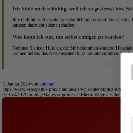
Ich fühle mich schuldig, weil ich so gestresst bin. 
Ihre Gefühle sind absolut verständlich und normal. Sie schaden I
müssen das nicht alleine schaffen.
Was kann ich tun, um selbst ruhiger zu werden?
Nehmen Sie jede Hilfe an, die Sie bekommen können (Haushalt, 
können helfen, das Nervensystem kurz herunterzufahren. Und zö
3. Januar 2024
/
von
adminaf
https://www.osteopathie-praxis-taunus.de/wp-content/uploads/andrea-f
07 15:47:17
Unruhige Babys & gestresste Eltern: Wege aus der Ersch