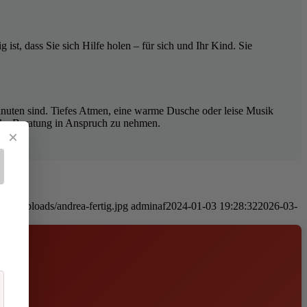
ist, dass Sie sich Hilfe holen – für sich und Ihr Kind. Sie
inuten sind. Tiefes Atmen, eine warme Dusche oder leise Musik
sche Beratung in Anspruch zu nehmen.
×
tent/uploads/andrea-fertig.jpg
adminaf
2024-01-03 19:28:32
2026-03-