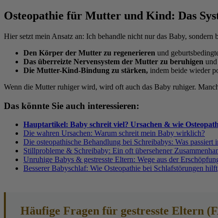
Osteopathie für Mutter und Kind: Das Sy
Hier setzt mein Ansatz an: Ich behandle nicht nur das Baby, sondern
Den Körper der Mutter zu regenerieren
und geburtsbedingte
Das überreizte Nervensystem der Mutter zu beruhigen
und 
Die Mutter-Kind-Bindung zu stärken,
indem beide wieder po
Wenn die Mutter ruhiger wird, wird oft auch das Baby ruhiger. Manch
Das könnte Sie auch interessieren:
Hauptartikel: Baby schreit viel? Ursachen & wie Osteopathi
Die wahren Ursachen: Warum schreit mein Baby wirklich?
Die osteopathische Behandlung bei Schreibabys: Was passiert i
Stillprobleme & Schreibaby: Ein oft übersehener Zusammenha
Unruhige Babys & gestresste Eltern: Wege aus der Erschöpfun
Besserer Babyschlaf: Wie Osteopathie bei Schlafstörungen hilft
Häufige Fragen für gestresste Eltern (