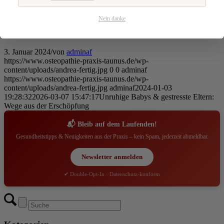
psychologische Beratung in Anspruch zu nehmen.
Nein danke
3. Januar 2024
/
von
adminaf
https://www.osteopathie-praxis-taunus.de/wp-
content/uploads/andrea-fertig.jpg
0
0
adminaf
https://www.osteopathie-praxis-taunus.de/wp-
content/uploads/andrea-fertig.jpg
adminaf
2024-01-03
19:28:32
2026-03-07 15:47:17
Unruhige Babys & gestresste Eltern:
Wege aus der Erschöpfung
📬 Bleib auf dem Laufenden!
Gesundheitstipps & Neuigkeiten aus der Praxis – kein Spam, jederzeit abmeldbar.
Newsletter anmelden
✔ Double-Opt-In · Datenschutz-konform