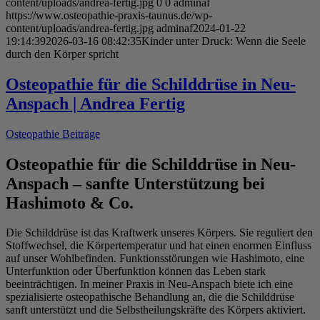
content/uploads/andrea-fertig.jpg
0
0
adminaf
https://www.osteopathie-praxis-taunus.de/wp-
content/uploads/andrea-fertig.jpg
adminaf
2024-01-22
19:14:39
2026-03-16 08:42:35
Kinder unter Druck: Wenn die Seele
durch den Körper spricht
Osteopathie für die Schilddrüse in Neu-
Anspach | Andrea Fertig
Osteopathie Beiträge
Osteopathie für die Schilddrüse in Neu-
Anspach – sanfte Unterstützung bei
Hashimoto & Co.
Die Schilddrüse ist das Kraftwerk unseres Körpers. Sie reguliert den
Stoffwechsel, die Körpertemperatur und hat einen enormen Einfluss
auf unser Wohlbefinden. Funktionsstörungen wie Hashimoto, eine
Unterfunktion oder Überfunktion können das Leben stark
beeinträchtigen. In meiner Praxis in Neu-Anspach biete ich eine
spezialisierte osteopathische Behandlung an, die die Schilddrüse
sanft unterstützt und die Selbstheilungskräfte des Körpers aktiviert.