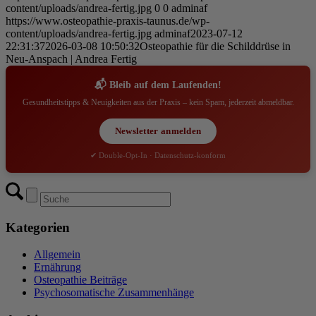
content/uploads/andrea-fertig.jpg
0
0
adminaf
https://www.osteopathie-praxis-taunus.de/wp-
content/uploads/andrea-fertig.jpg
adminaf
2023-07-12
22:31:37
2026-03-08 10:50:32
Osteopathie für die Schilddrüse in
Neu-Anspach | Andrea Fertig
📬 Bleib auf dem Laufenden!
Gesundheitstipps & Neuigkeiten aus der Praxis – kein Spam, jederzeit abmeldbar.
Newsletter anmelden
✔ Double-Opt-In · Datenschutz-konform
Kategorien
Allgemein
Ernährung
Osteopathie Beiträge
Psychosomatische Zusammenhänge