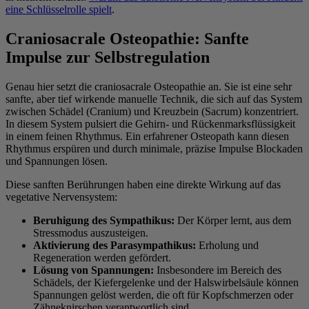
eine Schlüsselrolle spielt
.
Craniosacrale Osteopathie: Sanfte
Impulse zur Selbstregulation
Genau hier setzt die craniosacrale Osteopathie an. Sie ist eine sehr
sanfte, aber tief wirkende manuelle Technik, die sich auf das System
zwischen Schädel (Cranium) und Kreuzbein (Sacrum) konzentriert.
In diesem System pulsiert die Gehirn- und Rückenmarksflüssigkeit
in einem feinen Rhythmus. Ein erfahrener Osteopath kann diesen
Rhythmus erspüren und durch minimale, präzise Impulse Blockaden
und Spannungen lösen.
Diese sanften Berührungen haben eine direkte Wirkung auf das
vegetative Nervensystem:
Beruhigung des Sympathikus:
Der Körper lernt, aus dem
Stressmodus auszusteigen.
Aktivierung des Parasympathikus:
Erholung und
Regeneration werden gefördert.
Lösung von Spannungen:
Insbesondere im Bereich des
Schädels, der Kiefergelenke und der Halswirbelsäule können
Spannungen gelöst werden, die oft für Kopfschmerzen oder
Zähneknirschen verantwortlich sind.