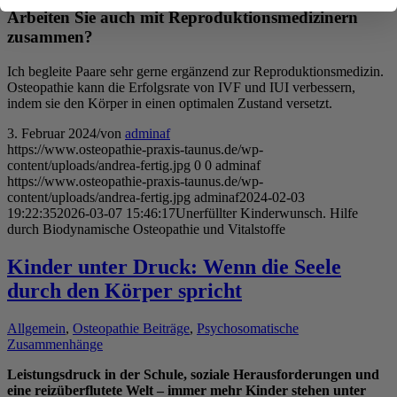
Arbeiten Sie auch mit Reproduktionsmedizinern
zusammen?
Ich begleite Paare sehr gerne ergänzend zur Reproduktionsmedizin.
Osteopathie kann die Erfolgsrate von IVF und IUI verbessern,
indem sie den Körper in einen optimalen Zustand versetzt.
3. Februar 2024
/
von
adminaf
https://www.osteopathie-praxis-taunus.de/wp-
content/uploads/andrea-fertig.jpg
0
0
adminaf
https://www.osteopathie-praxis-taunus.de/wp-
content/uploads/andrea-fertig.jpg
adminaf
2024-02-03
19:22:35
2026-03-07 15:46:17
Unerfüllter Kinderwunsch. Hilfe
durch Biodynamische Osteopathie und Vitalstoffe
Kinder unter Druck: Wenn die Seele
durch den Körper spricht
Allgemein
,
Osteopathie Beiträge
,
Psychosomatische
Zusammenhänge
Leistungsdruck in der Schule, soziale Herausforderungen und
eine reizüberflutete Welt – immer mehr Kinder stehen unter