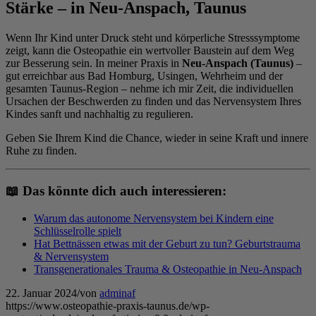
Stärke – in Neu-Anspach, Taunus
Wenn Ihr Kind unter Druck steht und körperliche Stresssymptome
zeigt, kann die Osteopathie ein wertvoller Baustein auf dem Weg
zur Besserung sein. In meiner Praxis in
Neu-Anspach (Taunus)
–
gut erreichbar aus Bad Homburg, Usingen, Wehrheim und der
gesamten Taunus-Region – nehme ich mir Zeit, die individuellen
Ursachen der Beschwerden zu finden und das Nervensystem Ihres
Kindes sanft und nachhaltig zu regulieren.
Geben Sie Ihrem Kind die Chance, wieder in seine Kraft und innere
Ruhe zu finden.
📖 Das könnte dich auch interessieren:
Warum das autonome Nervensystem bei Kindern eine
Schlüsselrolle spielt
Hat Bettnässen etwas mit der Geburt zu tun? Geburtstrauma
& Nervensystem
Transgenerationales Trauma & Osteopathie in Neu-Anspach
22. Januar 2024
/
von
adminaf
https://www.osteopathie-praxis-taunus.de/wp-