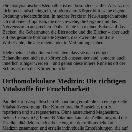
Die biodynamische Osteopathie ist ein besonders sanfter Ansatz, der
nicht mechanisch eingreift, sondern dem Körper hilft, seine eigene
Ordnung wiederzufinden. In meiner Praxis in Neu-Anspach arbeite
ich mit feinen Impulsen, die das Gewebe, die Organe und das
Nervensystem ansprechen. Dabei richte ich meinen Fokus auf das
Becken, die Gebärmutter, die Eierstöcke und die Eileiter – aber auch
auf das gesamte hormonelle System, das Zwerchfell und die
Wirbelsäule, die alle miteinander in Verbindung stehen.
Viele meiner Patientinnen berichten, dass sie nach einigen
Behandlungen nicht nur körperlich entspannter sind, sondern auch
innerlich ruhiger werden – und genau diese innere Ruhe ist oft der
Schlüssel, den der Körper braucht.
Orthomolekulare Medizin: Die richtigen
Vitalstoffe für Fruchtbarkeit
Parallel zur osteopathischen Behandlung empfehle ich eine gezielte
Vitalstoffversorgung. Der Körper braucht Bausteine, um zu
reparieren und zu regenerieren. Ohne ausreichend Magnesium,
Selen, Coenzym Q10 und B-Vitamine kann die Zellteilung und die
Eizellqualität leiden. Ich arbeite eng mit der orthomolekularen
Medizin zusammen und erstelle individuelle Empfehlungen, die auf