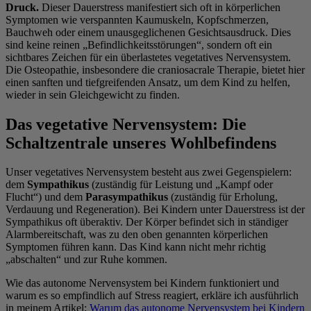
Druck.
Dieser Dauerstress manifestiert sich oft in körperlichen
Symptomen wie verspannten Kaumuskeln, Kopfschmerzen,
Bauchweh oder einem unausgeglichenen Gesichtsausdruck. Dies
sind keine reinen „Befindlichkeitsstörungen“, sondern oft ein
sichtbares Zeichen für ein überlastetes vegetatives Nervensystem.
Die Osteopathie, insbesondere die craniosacrale Therapie, bietet hier
einen sanften und tiefgreifenden Ansatz, um dem Kind zu helfen,
wieder in sein Gleichgewicht zu finden.
Das vegetative Nervensystem: Die
Schaltzentrale unseres Wohlbefindens
Unser vegetatives Nervensystem besteht aus zwei Gegenspielern:
dem
Sympathikus
(zuständig für Leistung und „Kampf oder
Flucht“) und dem
Parasympathikus
(zuständig für Erholung,
Verdauung und Regeneration). Bei Kindern unter Dauerstress ist der
Sympathikus oft überaktiv. Der Körper befindet sich in ständiger
Alarmbereitschaft, was zu den oben genannten körperlichen
Symptomen führen kann. Das Kind kann nicht mehr richtig
„abschalten“ und zur Ruhe kommen.
Wie das autonome Nervensystem bei Kindern funktioniert und
warum es so empfindlich auf Stress reagiert, erkläre ich ausführlich
in meinem Artikel:
Warum das autonome Nervensystem bei Kindern