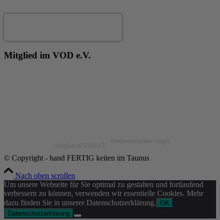
Andrea Fertig
Mitglied im VOD e.V.
Kinderosteopathie-Siegel
Mitglied im VOD e.V.
© Copyright - hand FERTIG keiten im Taunus
Nach oben scrollen
Um unsere Webseite für Sie optimal zu gestalten und fortlaufend
verbessern zu können, verwenden wir essentielle Cookies. Mehr
dazu finden Sie in unserer Datenschutzerklärung.
OK
Datenschutzerklärung