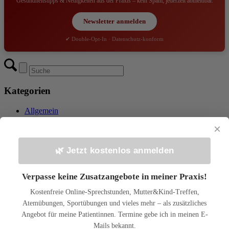
Gesundheitstipps & Neuigkeiten aus der Praxis – kein Spam, jederzeit abmeldbar.
Newsletter anmelden
✔ Double-Opt-In · Datenschutz-konform
Kategorien
Allgemein
Ernährung
×
Osteopathie Beiträge
Psychosomatische Zusammenhänge
🌿 Jetzt kostenlos anmelden
Archiv
Verpasse keine Zusatzangebote in meiner Praxis!
Juli 2026
Juni 2026
Kostenfreie Online-Sprechstunden, Mutter&Kind-Treffen,
Mai 2026
Atemübungen, Sportübungen und vieles mehr – als zusätzliches
April 2026
März 2026
Angebot für meine Patientinnen. Termine gebe ich in meinen E-
Februar 2026
Mails bekannt.