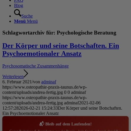
FAQ
Blog
Suche
Menü
Menü
Schlagwortarchiv für:
Psychologische Beratung
Der Körper und seine Botschaften. Ein
Psychoemotionaler Ansatz
Psychosomatische Zusammenhänge
Weiterlesen
6. Februar 2021
/
von
adminaf
https://www.osteopathie-praxis-taunus.de/wp-
content/uploads/andrea-fertig.jpg
0
0
adminaf
https://www.osteopathie-praxis-taunus.de/wp-
content/uploads/andrea-fertig.jpg
adminaf
2021-02-06
12:57:28
2026-02-21 15:24:33
Der Körper und seine Botschaften.
Ein Psychoemotionaler Ansatz
📬 Bleib auf dem Laufenden!