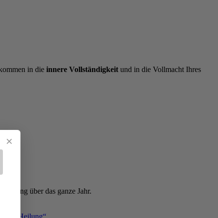
e kommen in die
innere Vollständigkeit
und in die Vollmacht Ihres
×
gleitung über das ganze Jahr.
 zur Heilung“.