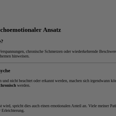
ychoemotionaler Ansatz
e?
Verspannungen, chronische Schmerzen oder wiederkehrende Beschwerde
 Themen hinweisen.
syche
 und nicht beachtet oder erkannt werden, machen sich irgendwann körp
chronisch
werden.
 wird, spricht dies auch einen emotionalen Anteil an. Viele meiner Pa
 Erleichterung.