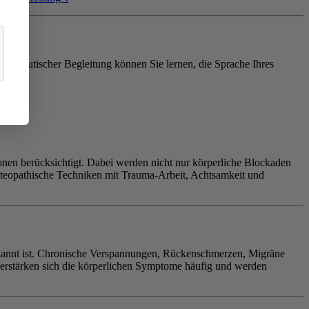
herapeutischer Begleitung können Sie lernen, die Sprache Ihres
onen berücksichtigt. Dabei werden nicht nur körperliche Blockaden
osteopathische Techniken mit Trauma-Arbeit, Achtsamkeit und
ekannt ist. Chronische Verspannungen, Rückenschmerzen, Migräne
erstärken sich die körperlichen Symptome häufig und werden