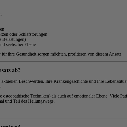
:
gen
zen oder Schlafstörungen
e Belastungen)
und seelischer Ebene
für ihre Gesundheit sorgen möchten, profitieren von diesem Ansatz.
nsatz ab?
 aktuellen Beschwerden, Ihre Krankengeschichte und Ihre Lebenssituat
.
e osteopathische Techniken) als auch auf emotionaler Ebene. Viele Pa
rmal und Teil des Heilungswegs.
sprechen?