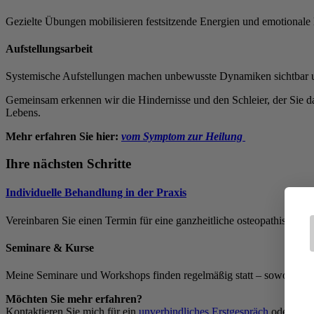
Gezielte Übungen mobilisieren festsitzende Energien und emotionale
Aufstellungsarbeit
Systemische Aufstellungen machen unbewusste Dynamiken sichtbar u
Gemeinsam erkennen wir die Hindernisse und den Schleier, der Sie dar
Lebens.
Mehr erfahren Sie hier:
vom Symptom zur Heilung
Ihre nächsten Schritte
Individuelle Behandlung in der Praxis
Vereinbaren Sie einen Termin für eine ganzheitliche osteopathische
Seminare & Kurse
Meine Seminare und Workshops finden regelmäßig statt – sowohl onlin
Möchten Sie mehr erfahren?
Kontaktieren Sie mich für ein
unverbindliches Erstgespräch
oder info