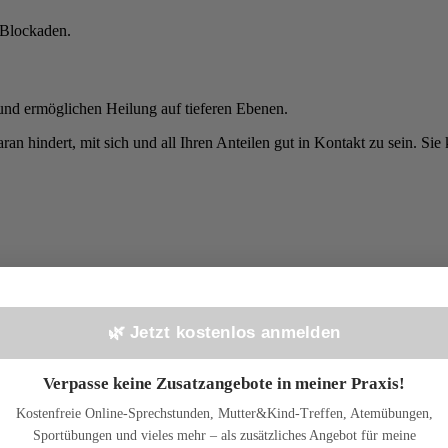
 Blockaden.
nd ermöglichen Heilung auf tieferen Ebenen.
an hindert, mit sich und all Ihren Anteilen gut in Kontakt zu sein. Si
 Behandlung mit psychoemotionalem Ansatz.
🌿 Jetzt kostenlos anmelden
Verpasse keine Zusatzangebote in meiner Praxis!
e als auch in Präsenz – und ermöglichen Ihnen eine kontinuierliche Be
Kostenfreie Online-Sprechstunden, Mutter&Kind-Treffen, Atemübungen,
Sportübungen und vieles mehr – als zusätzliches Angebot für meine
rmieren Sie sich über aktuelle Termine meiner Kursreihe
„Vom Symptom