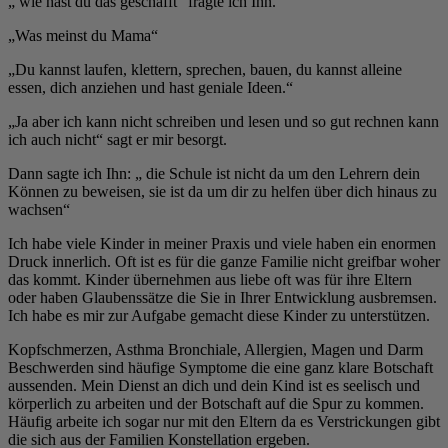
„ wie hast du das geschafft“ fragte ich Ihn.
„Was meinst du Mama“
„Du kannst laufen, klettern, sprechen, bauen, du kannst alleine
essen, dich anziehen und hast geniale Ideen.“
„Ja aber ich kann nicht schreiben und lesen und so gut rechnen kann
ich auch nicht“ sagt er mir besorgt.
Dann sagte ich Ihn: „ die Schule ist nicht da um den Lehrern dein
Können zu beweisen, sie ist da um dir zu helfen über dich hinaus zu
wachsen“
Ich habe viele Kinder in meiner Praxis und viele haben ein enormen
Druck innerlich. Oft ist es für die ganze Familie nicht greifbar woher
das kommt. Kinder übernehmen aus liebe oft was für ihre Eltern
oder haben Glaubenssätze die Sie in Ihrer Entwicklung ausbremsen.
Ich habe es mir zur Aufgabe gemacht diese Kinder zu unterstützen.
Kopfschmerzen, Asthma Bronchiale, Allergien, Magen und Darm
Beschwerden sind häufige Symptome die eine ganz klare Botschaft
aussenden. Mein Dienst an dich und dein Kind ist es seelisch und
körperlich zu arbeiten und der Botschaft auf die Spur zu kommen.
Häufig arbeite ich sogar nur mit den Eltern da es Verstrickungen gibt
die sich aus der Familien Konstellation ergeben.