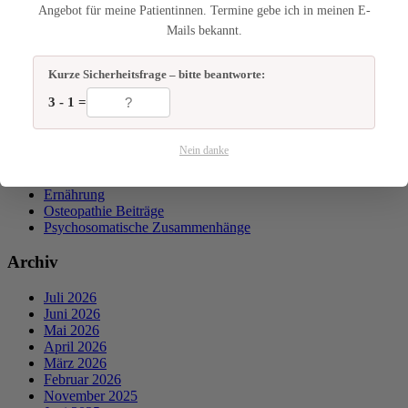
Angebot für meine Patientinnen. Termine gebe ich in meinen E-
Newsletter anmelden
Mails bekannt.
✔ Double-Opt-In · Datenschutz-konform
Kurze Sicherheitsfrage – bitte beantworte:
3 - 1 =
Kategorien
Nein danke
Allgemein
Ernährung
Osteopathie Beiträge
Psychosomatische Zusammenhänge
Archiv
Juli 2026
Juni 2026
Mai 2026
April 2026
März 2026
Februar 2026
November 2025