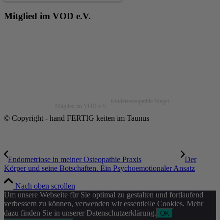
Mitglied im VOD e.V.
Kinderosteopathie-Siegel
Mitglied im VOD e.V.
© Copyright - hand FERTIG keiten im Taunus
Endometriose in meiner Osteopathie Praxis
Der
Körper und seine Botschaften. Ein Psychoemotionaler Ansatz
Nach oben scrollen
Um unsere Webseite für Sie optimal zu gestalten und fortlaufend
verbessern zu können, verwenden wir essentielle Cookies. Mehr
dazu finden Sie in unserer Datenschutzerklärung.
OK