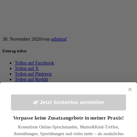
30. November 2020
/
von
adminaf
Eintrag teilen
Teilen auf Facebook
Teilen auf X
Teilen auf Pinterest
Teilen auf Reddit
×
https://www.osteopathie-praxis-taunus.de/wp-
content/uploads/andrea-fertig.jpg
0
0
adminaf
https://www.osteopathie-praxis-taunus.de/wp-
🌿 Jetzt kostenlos anmelden
content/uploads/andrea-fertig.jpg
adminaf
2020-11-30 10:49:28
2020-
11-30 11:02:42
Symptome der Kinderseele
Verpasse keine Zusatzangebote in meiner Praxis!
📬 Bleib auf dem Laufenden!
Kostenfreie Online-Sprechstunden, Mutter&Kind-Treffen,
Gesundheitstipps & Neuigkeiten aus der Praxis – kein Spam, jederzeit abmeldbar.
Atemübungen, Sportübungen und vieles mehr – als zusätzliches