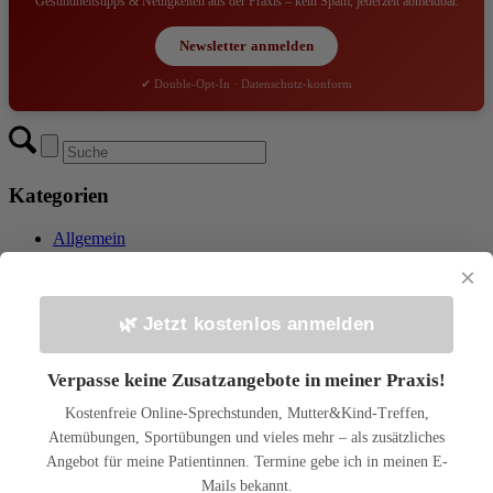
Gesundheitstipps & Neuigkeiten aus der Praxis – kein Spam, jederzeit abmeldbar.
Newsletter anmelden
✔ Double-Opt-In · Datenschutz-konform
Kategorien
Allgemein
Ernährung
×
Osteopathie Beiträge
Psychosomatische Zusammenhänge
🌿 Jetzt kostenlos anmelden
Archiv
Verpasse keine Zusatzangebote in meiner Praxis!
Juli 2026
Juni 2026
Kostenfreie Online-Sprechstunden, Mutter&Kind-Treffen,
Mai 2026
Atemübungen, Sportübungen und vieles mehr – als zusätzliches
April 2026
März 2026
Angebot für meine Patientinnen. Termine gebe ich in meinen E-
Februar 2026
Mails bekannt.