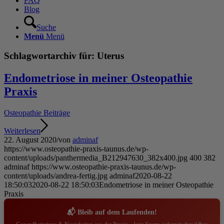
FAQ
Blog
Suche
Menü
Menü
Schlagwortarchiv für:
Uterus
Endometriose in meiner Osteopathie
Praxis
Osteopathie Beiträge
Weiterlesen
22. August 2020
/
von
adminaf
https://www.osteopathie-praxis-taunus.de/wp-
content/uploads/panthermedia_B212947630_382x400.jpg
400
382
adminaf
https://www.osteopathie-praxis-taunus.de/wp-
content/uploads/andrea-fertig.jpg
adminaf
2020-08-22
18:50:03
2020-08-22 18:50:03
Endometriose in meiner Osteopathie
Praxis
📬 Bleib auf dem Laufenden!