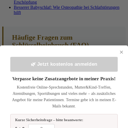
Erschöpfung
Besserer Babyschlaf: Wie Osteopathie bei Schlafstörungen
hilft
Häufige Fragen zum
Schlüsselbeinbruch (FAQ)
×
Wann nach einem Schlüsselbeinbruch sollten
wir zum Osteopathen?
🌿 Jetzt kostenlos anmelden
Sobald der Kinderarzt grünes Licht gibt und die akute
Verpasse keine Zusatzangebote in meiner Praxis!
Heilungsphase (ca. 1-2 Wochen) abgeschlossen ist, ist ein
guter Zeitpunkt für eine osteopathische Untersuchung. Je
Kostenfreie Online-Sprechstunden, Mutter&Kind-Treffen,
früher die sekundären Spannungen gelöst werden, desto
Atemübungen, Sportübungen und vieles mehr – als zusätzliches
besser.
Angebot für meine Patientinnen. Termine gebe ich in meinen E-
Ist die Behandlung schmerzhaft für mein
Mails bekannt.
Baby?
Kurze Sicherheitsfrage – bitte beantworte:
Nein. Die Behandlung ist extrem sanft und nicht