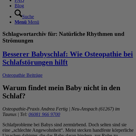
FAQ
Blog
Suche
Menü
Menü
Schlagwortarchiv für:
Natürliche Rhythmen und
Strömungen
Besserer Babyschlaf: Wie Osteopathie bei
Schlafstörungen hilft
Osteopathie Beiträge
Warum findet mein Baby nicht in den
Schlaf?
Osteopathie-Praxis Andrea Fertig | Neu-Anspach (61267) im
Taunus | Tel:
06081 966 9700
Schlafprobleme bei Babys sind zermürbend. Doch selten sind sie
eine „schlechte Angewohnheit“. Meist stecken handfeste körperliche
Ursachen dahinter, die das Baby daran hindern, zur Ruhe zu