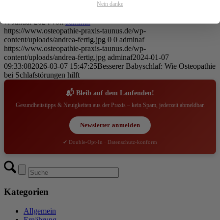
Nein danke
7. Januar 2024
/
von
adminaf
https://www.osteopathie-praxis-taunus.de/wp-
content/uploads/andrea-fertig.jpg
0
0
adminaf
https://www.osteopathie-praxis-taunus.de/wp-
content/uploads/andrea-fertig.jpg
adminaf
2024-01-07
09:33:08
2026-03-07 15:47:25
Besserer Babyschlaf: Wie Osteopathie
bei Schlafstörungen hilft
📬 Bleib auf dem Laufenden!
Gesundheitstipps & Neuigkeiten aus der Praxis – kein Spam, jederzeit abmeldbar.
Newsletter anmelden
✔ Double-Opt-In · Datenschutz-konform
Kategorien
Allgemein
Ernährung