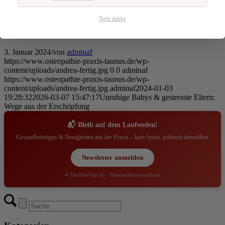
psychologische Beratung in Anspruch zu nehmen.
Nein danke
3. Januar 2024
/
von
adminaf
https://www.osteopathie-praxis-taunus.de/wp-
content/uploads/andrea-fertig.jpg
0
0
adminaf
https://www.osteopathie-praxis-taunus.de/wp-
content/uploads/andrea-fertig.jpg
adminaf
2024-01-03
19:28:32
2026-03-07 15:47:17
Unruhige Babys & gestresste Eltern:
Wege aus der Erschöpfung
📬 Bleib auf dem Laufenden!
Gesundheitstipps & Neuigkeiten aus der Praxis – kein Spam, jederzeit abmeldbar.
Newsletter anmelden
✔ Double-Opt-In · Datenschutz-konform