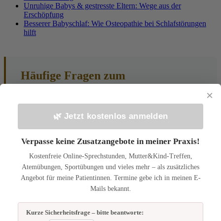
Unruhige Babys & gestresste Eltern: Wege aus der
Erschöpfung
Besserer Babyschlaf: Wie Osteopathie bei Schlafstörungen
hilft
Häufige Fragen zum
Schlüsselbeinbruch (FAQ)
×
Wann nach einem Schlüsselbeinbruch sollten
🌿 Jetzt kostenlos anmelden
wir zum Osteopathen?
Sobald der Kinderarzt grünes Licht gibt und die akute
Verpasse keine Zusatzangebote in meiner Praxis!
Heilungsphase (ca. 1-2 Wochen) abgeschlossen ist, ist ein
Kostenfreie Online-Sprechstunden, Mutter&Kind-Treffen,
guter Zeitpunkt für eine osteopathische Untersuchung. Je
früher die sekundären Spannungen gelöst werden, desto
Atemübungen, Sportübungen und vieles mehr – als zusätzliches
besser.
Angebot für meine Patientinnen. Termine gebe ich in meinen E-
Mails bekannt.
Ist die Behandlung schmerzhaft für mein
Baby?
Kurze Sicherheitsfrage – bitte beantworte: