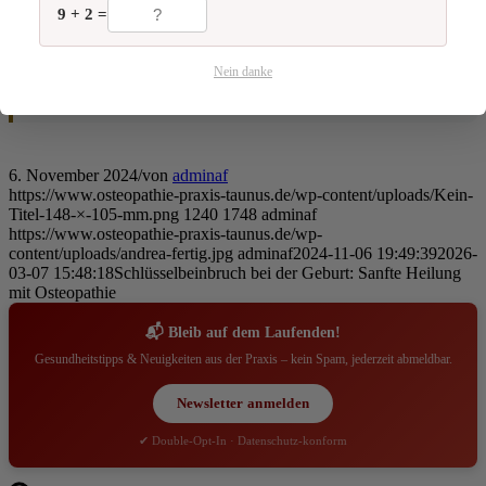
Nein. Die Behandlung ist extrem sanft und nicht
9 + 2 =
schmerzhaft. Ich arbeite mit minimalen Impulsen, um dem
Gewebe zu helfen, sich selbst zu reorganisieren und
loszulassen.
Nein danke
6. November 2024
/
von
adminaf
https://www.osteopathie-praxis-taunus.de/wp-content/uploads/Kein-
Titel-148-×-105-mm.png
1240
1748
adminaf
https://www.osteopathie-praxis-taunus.de/wp-
content/uploads/andrea-fertig.jpg
adminaf
2024-11-06 19:49:39
2026-
03-07 15:48:18
Schlüsselbeinbruch bei der Geburt: Sanfte Heilung
mit Osteopathie
📬 Bleib auf dem Laufenden!
Gesundheitstipps & Neuigkeiten aus der Praxis – kein Spam, jederzeit abmeldbar.
Newsletter anmelden
✔ Double-Opt-In · Datenschutz-konform