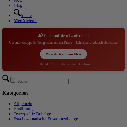
FAQ
Blog
Suche
Menü
Menü
📬 Bleib auf dem Laufenden!
Gesundheitstipps & Neuigkeiten aus der Praxis – kein Spam, jederzeit abmeldbar.
Newsletter anmelden
✔ Double-Opt-In · Datenschutz-konform
Kategorien
Allgemein
Ernährung
Osteopathie Beiträge
Psychosomatische Zusammenhänge