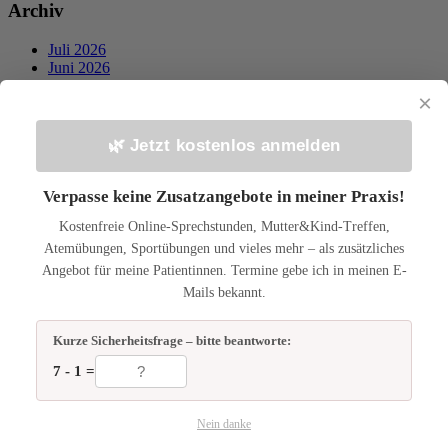
Archiv
Juli 2026
Juni 2026
Mai 2026
×
April 2026
März 2026
Februar 2026
🌿 Jetzt kostenlos anmelden
November 2025
Juni 2025
Mai 2025
Verpasse keine Zusatzangebote in meiner Praxis!
April 2025
Kostenfreie Online-Sprechstunden, Mutter&Kind-Treffen,
November 2024
März 2024
Atemübungen, Sportübungen und vieles mehr – als zusätzliches
Februar 2024
Angebot für meine Patientinnen. Termine gebe ich in meinen E-
Januar 2024
Mails bekannt.
Juli 2023
Juni 2023
Februar 2021
Kurze Sicherheitsfrage – bitte beantworte:
November 2020
7 - 1 =
August 2020
Juli 2020
Juni 2020
Nein danke
April 2020
März 2020