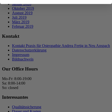
Januar 2020
Oktober 2019
August 2019
Juli 2019
März 2019
Februar 2019
Kontakt
Kontakt Praxis für Osteopathie Andrea Fertig in Neu Anspach
Datenschutzerklärung
Impressum
Bildnachweis
Our Office Hours
Mo-Fr: 8:00-19:00
Sa: 8:00-14:00
So: closed
Interessantes
Qualitätssicherung
Dauer und Kosten