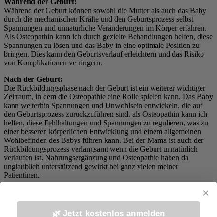
Während der Geburt:
Während der Geburt können sowohl die Mutter als auch das Baby
durch die mechanischen Kräfte und den Geburtsprozess selbst
Spannungen und unnatürliche Veränderungen im Körper erfahren.
Als Osteopathin kann ich durch gezielte Behandlungen helfen, diese
Spannungen zu lösen und das Baby in eine optimale Position zu
bringen. Dies kann den Geburtsverlauf erleichtern und das Risiko
von Komplikationen verringern.
Nach der Geburt:
Die Rückbildungsphase nach der Geburt ist ein weiterer wichtiger
Zeitraum, in dem die Osteopathie eine Rolle spielen kann. Das Baby
kann weiterhin Spannungen und Unwohlsein entwickeln, die auf
den Geburtsprozess zurückzuführen sind. als Osteopathin kann ich
helfen, diese Fehlhaltungen und Spannungen zu regulieren, was zu
einer besseren körperlichen Entwicklung und einem allgemeinen
Wohlbefinden des Babys führen kann. Bei der Mama ist auch der
Rückbildungsprozess verlangsamt wenn die Geburt unnatürlich
verlaufen ist. Nahrungsergänzung und Osteopathie haben da
unglaublich unterstützend gewirkt bei ganz vielen meiner
Patientinen.
×
Fazit:
Die Geburt sollte eine natürliche und harmonische Erfahrung für
Mutter und Kind sein. Leider ist dies in der heutigen medizinischen
🌿 Jetzt kostenlos anmelden