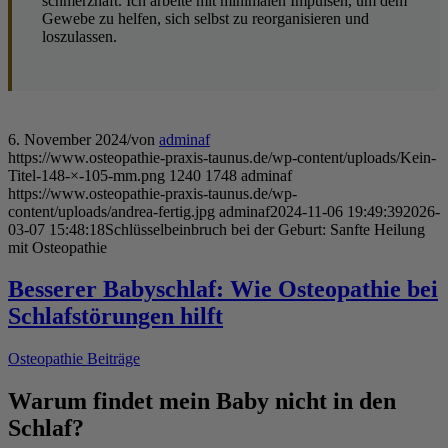
schmerzhaft. Ich arbeite mit minimalen Impulsen, um dem
Gewebe zu helfen, sich selbst zu reorganisieren und
loszulassen.
6. November 2024
/
von
adminaf
https://www.osteopathie-praxis-taunus.de/wp-content/uploads/Kein-
Titel-148-×-105-mm.png
1240
1748
adminaf
https://www.osteopathie-praxis-taunus.de/wp-
content/uploads/andrea-fertig.jpg
adminaf
2024-11-06 19:49:39
2026-
03-07 15:48:18
Schlüsselbeinbruch bei der Geburt: Sanfte Heilung
mit Osteopathie
Besserer Babyschlaf: Wie Osteopathie bei
Schlafstörungen hilft
Osteopathie Beiträge
Warum findet mein Baby nicht in den
Schlaf?