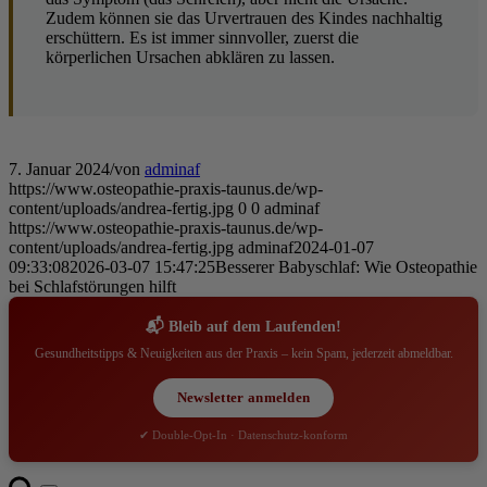
Zudem können sie das Urvertrauen des Kindes nachhaltig
erschüttern. Es ist immer sinnvoller, zuerst die
körperlichen Ursachen abklären zu lassen.
7. Januar 2024
/
von
adminaf
https://www.osteopathie-praxis-taunus.de/wp-
content/uploads/andrea-fertig.jpg
0
0
adminaf
https://www.osteopathie-praxis-taunus.de/wp-
content/uploads/andrea-fertig.jpg
adminaf
2024-01-07
09:33:08
2026-03-07 15:47:25
Besserer Babyschlaf: Wie Osteopathie
bei Schlafstörungen hilft
📬 Bleib auf dem Laufenden!
Gesundheitstipps & Neuigkeiten aus der Praxis – kein Spam, jederzeit abmeldbar.
Newsletter anmelden
✔ Double-Opt-In · Datenschutz-konform