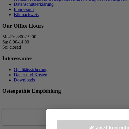
Datenschutzerklärung
Impressum
Bildnachweis
Our Office Hours
Mo-Fr: 8:00-19:00
Sa: 8:00-14:00
So: closed
Interessantes
Qualitätssicherung
Dauer und Kosten
Downloads
Osteopathie Empfehlung
Andrea Fertig
🌿 Jetzt kosten