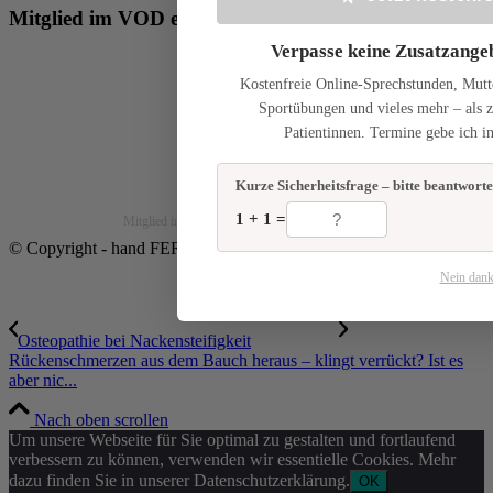
Mitglied im VOD e.V.
Verpasse keine Zusatzangeb
Kostenfreie Online-Sprechstunden, Mu
Sportübungen und vieles mehr – als z
Patientinnen. Termine gebe ich i
Kurze Sicherheitsfrage – bitte beantworte
Kinderosteopathie-Siegel
1 + 1 =
Mitglied im VOD e.V.
© Copyright - hand FERTIG keiten im Taunus
Nein dan
Osteopathie bei Nackensteifigkeit
Rückenschmerzen aus dem Bauch heraus – klingt verrückt? Ist es
aber nic...
Nach oben scrollen
Um unsere Webseite für Sie optimal zu gestalten und fortlaufend
verbessern zu können, verwenden wir essentielle Cookies. Mehr
dazu finden Sie in unserer Datenschutzerklärung.
OK