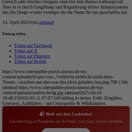
Giersch oder frischer Oregano sind erst mal ebenso wirkungsvoll.
Sinn ist es durch Entgiftung und Regulierung deines Immunsystems
das Du Dinge wieder verträgst die die Natur für uns geschaffen hat.
14. April 2025
/
von
adminaf
Eintrag teilen
Teilen auf Facebook
Teilen auf X
Teilen auf Pinterest
Teilen auf Reddit
https://www.osteopathie-praxis-taunus.de/wp-
content/uploads/Kopie-von-„Vielleicht-zerbricht-nicht-dein-
Traum-–-sondern-nur-das-was-ihn-klein-gehalten-hat.png
768
1366
adminaf
https://www.osteopathie-praxis-taunus.de/wp-
content/uploads/andrea-fertig.jpg
adminaf
2025-04-14
18:49:19
2026-05-11 07:47:54
Frühling in deiner Zelle: Entgiften,
Erneuern, Aufblühen – mit Osteopathie & Wildkräutern
📬 Bleib auf dem Laufenden!
Gesundheitstipps & Neuigkeiten aus der Praxis – kein Spam, jederzeit abmeldbar.