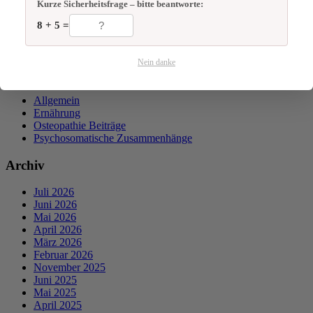
✔ Double-Opt-In · Datenschutz-konform
Kurze Sicherheitsfrage – bitte beantworte:
8 + 5 =
Nein danke
Kategorien
Allgemein
Ernährung
Osteopathie Beiträge
Psychosomatische Zusammenhänge
Archiv
Juli 2026
Juni 2026
Mai 2026
April 2026
März 2026
Februar 2026
November 2025
Juni 2025
Mai 2025
April 2025