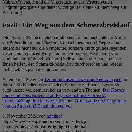
Nährstofftherapie und die Unterstützung der körpereigenen
Entgiftungsorgane sind daher wichtige Bausteine auf dem Weg zur
Besserung.
Fazit: Ein Weg aus dem Schmerzkreislauf
Die Osteopathie bietet einen umfassenden und nachhaltigen Ansatz
zur Behandlung von Migräne, Kopfschmerzen und Depressionen.
Indem sie nicht nur die Symptome, sondern die zugrundeliegenden
Ursachen im ganzen Körper adressiert und die Bedeutung von
emotionalem Wohlbefinden und Selbstliebe einbezieht, kann sie
Ihnen helfen, den Schmerzkreislauf zu durchbrechen und wieder
mehr Lebensqualität zu gewinnen.
Vereinbaren Sie einen
Termin in unserer Praxis in Neu-Anspach
, um
Ihren individuellen Weg aus dem Schmerz zu finden. Lesen Sie
auch unsere weiteren Artikel zu verwandten Themen:
Der Körper
und seine Botschaften – Ein Psychoemotionaler Ansatz
,
Traumaheilung durch Osteopathie
und
Osteopathie und Entgiftung
beugen Stress und Entzündungen vor
.
8. November 2024
/
von
adminaf
https://www.osteopathie-praxis-taunus.de/wp-
content/uploads/andrea-fertig.jpg
0
0
adminaf
https://www.osteopathie-praxis-taunus.de/wp-