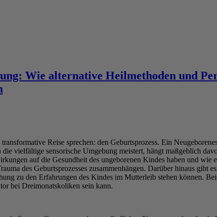
dung: Wie alternative Heilmethoden und Pe
n
 transformative Reise sprechen: den Geburtsprozess. Ein Neugeborenes s
n die vielfältige sensorische Umgebung meistert, hängt maßgeblich da
wirkungen auf die Gesundheit des ungeborenen Kindes haben und wie 
 Trauma des Geburtsprozesses zusammenhängen. Darüber hinaus gibt 
ehung zu den Erfahrungen des Kindes im Mutterleib stehen können. Be
tor bei Dreimonatskoliken sein kann.