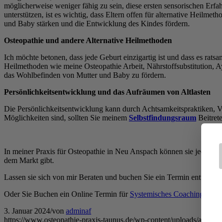
möglicherweise weniger fähig zu sein, diese ersten sensorischen E
unterstützen, ist es wichtig, dass Eltern offen für alternative Heil
und Baby stärken und die Entwicklung des Kindes fördern.
Osteopathie und andere Alternative Heilmethoden
Ich möchte betonen, dass jede Geburt einzigartig ist und dass es rat
Heilmethoden wie meine Osteopathie Arbeit, Nährstoffsubstitution,
das Wohlbefinden von Mutter und Baby zu fördern.
Persönlichkeitsentwicklung und das Aufräumen von Altlasten
Die Persönlichkeitsentwicklung kann durch Achtsamkeitspraktiken, Vis
Möglichkeiten sind, sollten Sie meinem
Selbstfindungsraum
Beitrete
In meiner Praxis für Osteopathie in Neu Anspach können sie jederzeit
dem Markt gibt.
Lassen sie sich von mir Beraten und buchen Sie ein Termin entwede
Oder Sie Buchen ein Online Termin für
Systemisches Coaching
3. Januar 2024
/
von
adminaf
https://www.osteopathie-praxis-taunus.de/wp-content/uploads/andrea-f