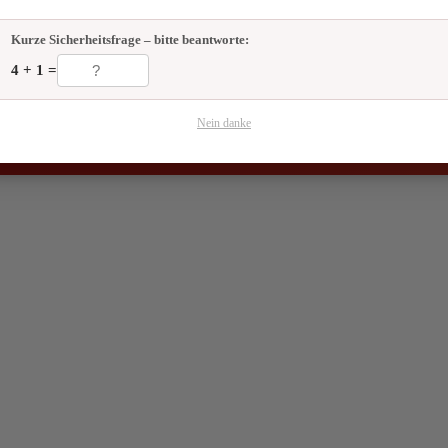
rnative Heilmethoden und Persönlichkeitsentwicklung den Geburtsprozes
Kurze Sicherheitsfrage – bitte beantworte:
📬 Bleib auf dem Laufenden!
4 + 1 =
Gesundheitstipps & Neuigkeiten aus der Praxis – kein Spam, jederzeit abmeldbar.
Newsletter anmelden
Nein danke
✔ Double-Opt-In · Datenschutz-konform