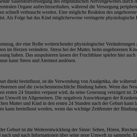
ende Sauerstoffversorgung des empfindlichen Nervengewebes durch de
entralen Organe aufrechtzuerhalten, während die Versorgung periphere
rven schnell verbraucht werden. Eine mögliche Reaktion des ungeboren
st. Als Folge hat das Kind möglicherweise verringerte physiologische 
temzug, der eine Reihe weitreichender physiologischer Veränderungen
en im Herzen verändern. Stress bei der Mutter, beim ungeborenen Ki
sung haben. Das auspulsieren lassen der Fruchtblase spielen hier auch
hnur kann Stress und Atemnot auslösen.
urt direkt beeinflusst, ist die Verwendung von Analgetika, die währe
borenen und die zwischenmenschliche Bindung haben. Wenn das Neugebo
n den ersten 24 Stunden verpasst wird, da seine Genesung verzögert is
 zur Umwelt im Allgemeinen. Die negativen Auswirkungen der Krankenh
hen Mutter und Kind in den ersten 24 Stunden nach der Geburt kann la
n kann beeinflusst werden, wenn das wichtige Zeitfenster der Bindung
der Geburt ist die Weiterentwicklung der Sinne: Sehen, Hören, Riech
nach und nach Informationen über seine neue Umwelt zu sammeln. Ein 