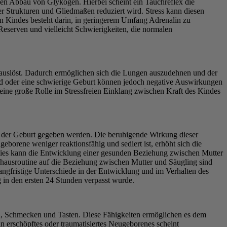
n Abbau von Glykogen. Hierbei scheint ein Tauchreflex die
r Strukturen und Gliedmaßen reduziert wird. Stress kann diesen
en Kindes besteht darin, in geringerem Umfang Adrenalin zu
Reserven und vielleicht Schwierigkeiten, die normalen
 auslöst. Dadurch ermöglichen sich die Lungen auszudehnen und der
nd oder eine schwierige Geburt können jedoch negative Auswirkungen
 eine große Rolle im Stressfreien Einklang zwischen Kraft des Kindes
nd der Geburt gegeben werden. Die beruhigende Wirkung dieser
rene weniger reaktionsfähig und sediert ist, erhöht sich die
t. Dies kann die Entwicklung einer gesunden Beziehung zwischen Mutter
ausroutine auf die Beziehung zwischen Mutter und Säugling sind
ngfristige Unterschiede in der Entwicklung und im Verhalten des
 in den ersten 24 Stunden verpasst wurde.
en, Schmecken und Tasten. Diese Fähigkeiten ermöglichen es dem
erschöpftes oder traumatisiertes Neugeborenes scheint