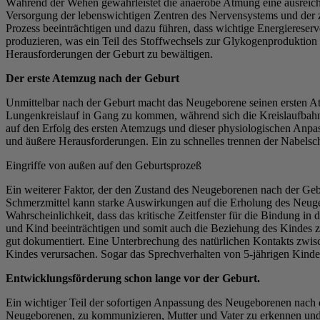
Während der Wehen gewährleistet die anaerobe Atmung eine ausreich
Versorgung der lebenswichtigen Zentren des Nervensystems und der z
Prozess beeinträchtigen und dazu führen, dass wichtige Energierese
produzieren, was ein Teil des Stoffwechsels zur Glykogenproduktion i
Herausforderungen der Geburt zu bewältigen.
Der erste Atemzug nach der Geburt
Unmittelbar nach der Geburt macht das Neugeborene seinen ersten A
Lungenkreislauf in Gang zu kommen, während sich die Kreislaufbahn
auf den Erfolg des ersten Atemzugs und dieser physiologischen Anpas
und äußere Herausforderungen. Ein zu schnelles trennen der Nabelsc
Eingriffe von außen auf den Geburtsprozeß
Ein weiterer Faktor, der den Zustand des Neugeborenen nach der Geb
Schmerzmittel kann starke Auswirkungen auf die Erholung des Neuge
Wahrscheinlichkeit, dass das kritische Zeitfenster für die Bindung i
und Kind beeinträchtigen und somit auch die Beziehung des Kindes
gut dokumentiert. Eine Unterbrechung des natürlichen Kontakts zwisc
Kindes verursachen. Sogar das Sprechverhalten von 5-jährigen Kinder
Entwicklungsförderung schon lange vor der Geburt.
Ein wichtiger Teil der sofortigen Anpassung des Neugeborenen nach 
Neugeborenen, zu kommunizieren, Mutter und Vater zu erkennen und 