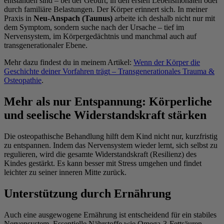
entstanden sind – bei der Geburt, in den ersten Lebensmonaten oder
durch familiäre Belastungen. Der Körper erinnert sich. In meiner
Praxis in
Neu-Anspach (Taunus)
arbeite ich deshalb nicht nur mit
dem Symptom, sondern suche nach der Ursache – tief im
Nervensystem, im Körpergedächtnis und manchmal auch auf
transgenerationaler Ebene.
Mehr dazu findest du in meinem Artikel:
Wenn der Körper die
Geschichte deiner Vorfahren trägt – Transgenerationales Trauma &
Osteopathie
.
Mehr als nur Entspannung: Körperliche
und seelische Widerstandskraft stärken
Die osteopathische Behandlung hilft dem Kind nicht nur, kurzfristig
zu entspannen. Indem das Nervensystem wieder lernt, sich selbst zu
regulieren, wird die gesamte Widerstandskraft (Resilienz) des
Kindes gestärkt. Es kann besser mit Stress umgehen und findet
leichter zu seiner inneren Mitte zurück.
Unterstützung durch Ernährung
Auch eine ausgewogene Ernährung ist entscheidend für ein stabiles
Nervensystem. Essentielle Nährstoffe wie Omega-3-Fettsäuren,