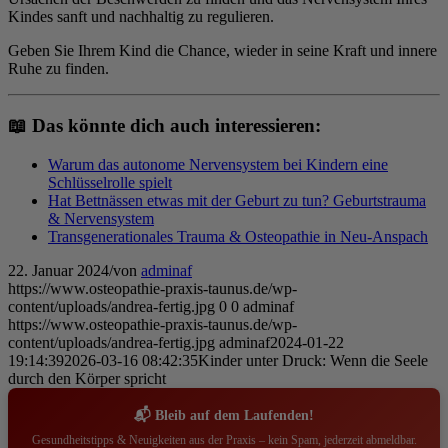
Kindes sanft und nachhaltig zu regulieren.
Geben Sie Ihrem Kind die Chance, wieder in seine Kraft und innere
Ruhe zu finden.
📖 Das könnte dich auch interessieren:
Warum das autonome Nervensystem bei Kindern eine
Schlüsselrolle spielt
Hat Bettnässen etwas mit der Geburt zu tun? Geburtstrauma
& Nervensystem
Transgenerationales Trauma & Osteopathie in Neu-Anspach
22. Januar 2024
/
von
adminaf
https://www.osteopathie-praxis-taunus.de/wp-
content/uploads/andrea-fertig.jpg
0
0
adminaf
https://www.osteopathie-praxis-taunus.de/wp-
content/uploads/andrea-fertig.jpg
adminaf
2024-01-22
19:14:39
2026-03-16 08:42:35
Kinder unter Druck: Wenn die Seele
durch den Körper spricht
📬 Bleib auf dem Laufenden!
Gesundheitstipps & Neuigkeiten aus der Praxis – kein Spam, jederzeit abmeldbar.