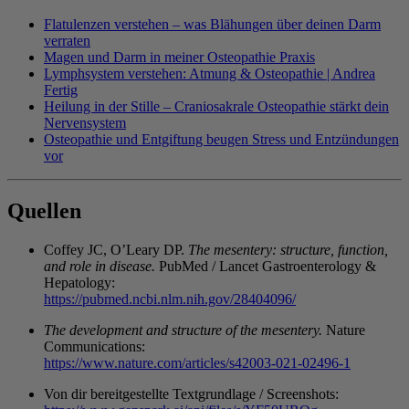
Flatulenzen verstehen – was Blähungen über deinen Darm
verraten
Magen und Darm in meiner Osteopathie Praxis
Lymphsystem verstehen: Atmung & Osteopathie | Andrea
Fertig
Heilung in der Stille – Craniosakrale Osteopathie stärkt dein
Nervensystem
Osteopathie und Entgiftung beugen Stress und Entzündungen
vor
Quellen
Coffey JC, O’Leary DP.
The mesentery: structure, function,
and role in disease.
PubMed / Lancet Gastroenterology &
Hepatology:
https://pubmed.ncbi.nlm.nih.gov/28404096/
The development and structure of the mesentery.
Nature
Communications:
https://www.nature.com/articles/s42003-021-02496-1
Von dir bereitgestellte Textgrundlage / Screenshots: