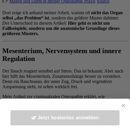
👉
Magen und Darm in meiner Osteopathie Praxis
Source
Dort zeige ich anhand meiner Arbeit, warum oft
nicht das Organ
selbst „das Problem“ ist
, sondern das größere Muster dahinter.
Der Unterschied zu diesem Artikel:
Hier geht es nicht um
Fallbeispiele, sondern um die anatomische Grundlage dieses
größeren Musters.
Mesenterium, Nervensystem und innere
Regulation
Der Bauch reagiert sensibel auf Stress. Das ist bekannt. Aber auch
hier hilft das Mesenterium, Zusammenhänge besser zu verstehen.
Denn ein Bauchraum, der unter Zug, Druck und vegetativer
Anspannung steht, ist selten wirklich frei.
Mein Artikel zur craniosakralen Osteopathie erklärt, wie
eng
Verdauung, Vagusnerv, Regeneration und Nervensystem
×
miteinander verbunden sind.
Wenn du diese Ebene vertiefen möchtest, lies hier weiter:
🌿 Jetzt kostenlos anmelden
👉
Heilung in der Stille – Craniosakrale Osteopathie stärkt dein
Nervensystem
Source