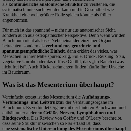
als
kontinuierliche anatomische Struktur
zu verstehen, die
systematisch untersucht werden kann und in Gesundheit wie
Krankheit eine weit größere Rolle spielen könnte als früher
angenommen.
Für mich ist das spannend – nicht nur aus anatomischer Sicht,
sondern auch aus osteopathischer Perspektive. Denn wenn wir den
Bauchraum nicht als loses Nebeneinander einzelner Organe
betrachten, sondern als
verbundene, geordnete und
spannungsempfindliche Einheit
, dann erklärt das vieles, was
Menschen in ihrer Mitte spüren: Zug, Fülle, Druck, Reizung, Stau,
vegetative Unruhe oder das diffuse Gefühl, dass „im Bauch etwas
nicht frei ist“. Auch Rückenschmerzen finden häufig Ihre Ursache
im Bauchraum.
Was ist das Mesenterium überhaupt?
Vereinfacht gesagt ist das Mesenterium die
Aufhängungs-,
Verbindungs- und Leitstruktur
der Verdauungsorgane im
Bauchraum. Es verbindet Organe mit der hinteren Bauchwand und
enthält unter anderem
Gefäße, Nerven, Lymphbahnen und
Bindegewebe
. Das Review von Coffey und O’Leary beschreibt,
dass seine Struktur inzwischen so klar erfasst ist, dass
eine
systematische Untersuchung des Mesenteriums überhaupt