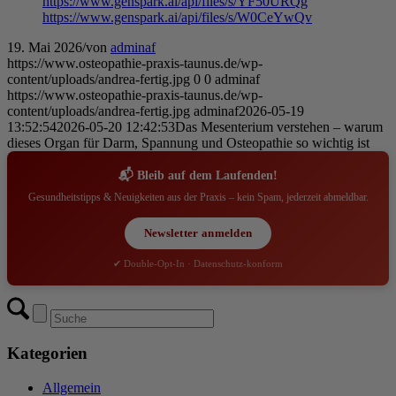
https://www.genspark.ai/api/files/s/YF50URQg
https://www.genspark.ai/api/files/s/W0CeYwQv
19. Mai 2026
/
von
adminaf
https://www.osteopathie-praxis-taunus.de/wp-
content/uploads/andrea-fertig.jpg
0
0
adminaf
https://www.osteopathie-praxis-taunus.de/wp-
content/uploads/andrea-fertig.jpg
adminaf
2026-05-19
13:52:54
2026-05-20 12:42:53
Das Mesenterium verstehen – warum
dieses Organ für Darm, Spannung und Osteopathie so wichtig ist
📬 Bleib auf dem Laufenden!
Gesundheitstipps & Neuigkeiten aus der Praxis – kein Spam, jederzeit abmeldbar.
Newsletter anmelden
✔ Double-Opt-In · Datenschutz-konform
Kategorien
Allgemein