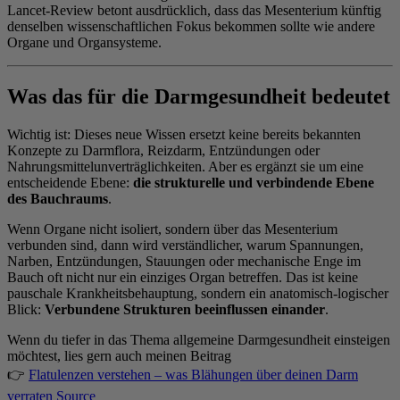
Lancet-Review betont ausdrücklich, dass das Mesenterium künftig
denselben wissenschaftlichen Fokus bekommen sollte wie andere
Organe und Organsysteme.
Was das für die Darmgesundheit bedeutet
Wichtig ist: Dieses neue Wissen ersetzt keine bereits bekannten
Konzepte zu Darmflora, Reizdarm, Entzündungen oder
Nahrungsmittelunverträglichkeiten. Aber es ergänzt sie um eine
entscheidende Ebene:
die strukturelle und verbindende Ebene
des Bauchraums
.
Wenn Organe nicht isoliert, sondern über das Mesenterium
verbunden sind, dann wird verständlicher, warum Spannungen,
Narben, Entzündungen, Stauungen oder mechanische Enge im
Bauch oft nicht nur ein einziges Organ betreffen. Das ist keine
pauschale Krankheitsbehauptung, sondern ein anatomisch-logischer
Blick:
Verbundene Strukturen beeinflussen einander
.
Wenn du tiefer in das Thema allgemeine Darmgesundheit einsteigen
möchtest, lies gern auch meinen Beitrag
👉
Flatulenzen verstehen – was Blähungen über deinen Darm
verraten
Source