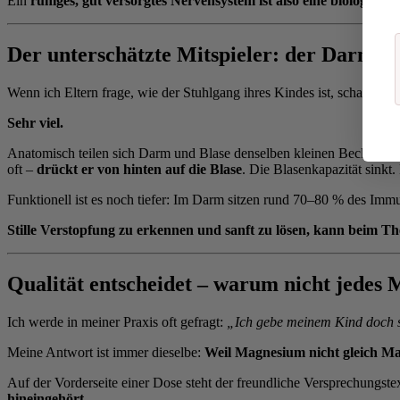
Ein
ruhiges, gut versorgtes Nervensystem ist also eine biologisc
Der unterschätzte Mitspieler: der Darm
Wenn ich Eltern frage, wie der Stuhlgang ihres Kindes ist, schauen m
Sehr viel.
Anatomisch teilen sich Darm und Blase denselben kleinen Beckenraum.
oft –
drückt er von hinten auf die Blase
. Die Blasenkapazität sinkt.
Funktionell ist es noch tiefer: Im Darm sitzen rund 70–80 % des Imm
Stille Verstopfung zu erkennen und sanft zu lösen, kann beim Th
Qualität entscheidet – warum nicht jedes
Ich werde in meiner Praxis oft gefragt:
„Ich gebe meinem Kind doch s
Meine Antwort ist immer dieselbe:
Weil Magnesium nicht gleich Ma
Auf der Vorderseite einer Dose steht der freundliche Versprechungstex
hineingehört
.