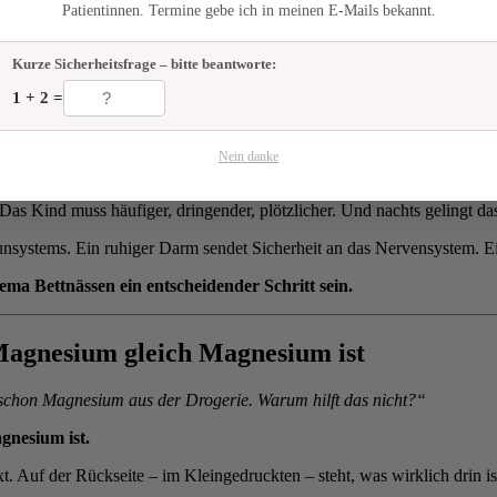
he Voraussetzung dafür, dass ADH nachts überhaupt verlässlich arb
Patientinnen. Termine gebe ich in meinen E-Mails bekannt.
Kurze Sicherheitsfrage – bitte beantworte:
1 + 2 =
ich viele überrascht an. Was hat der Darm mit der Blase zu tun?
Nein danke
 Wenn der Dickdarm chronisch gefüllt ist – und das passiert bei sensi
 Das Kind muss häufiger, dringender, plötzlicher. Und nachts gelingt da
unsystems. Ein ruhiger Darm sendet Sicherheit an das Nervensystem. Ei
ema Bettnässen ein entscheidender Schritt sein.
 Magnesium gleich Magnesium ist
chon Magnesium aus der Drogerie. Warum hilft das nicht?“
gnesium ist.
t. Auf der Rückseite – im Kleingedruckten – steht, was wirklich drin i