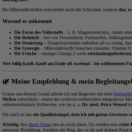
Bei Mikronährstoffen entscheidet nicht die Schachtel, sondern
das, w
Worauf es ankommt
Die Form des Nährstoffs
– z. B. Magnesiumcitrat, -malat oder
Die Reinheit
– frei von Trennmitteln, Farbstoffen, Süßungsmitt
Die Dosierung
– Drogerieprodukte enthalten oft so wenig, das
Die Synergie
– Mikronährstoffe brauchen einander. Vitamin D 
Die Frische
– ranziges Omega-3 wirkt
entzündungsfördernd
Wer billig kauft, kauft am Ende oft zweimal – im schlimmsten Fal
🌿 Meine Empfehlung & mein Begleitange
Genau aus diesem Grund arbeite ich seit längerem mit einer
Partnerfi
McKee
entwickelt – einem der weltweit erfahrensten integrativen Me
orthomolekularen Sichtweise, wie sie u. a.
Dr. med. Petra Wenzel
in
Für mich ist das
ein Qualitätssiegel, dem ich mit gutem Gewissen v
Wichtig:
Bei
dieser Firma
bist du nicht allein. Du erhältst eine
echte 
anonyme Bestellung. Sondern ein Weg, der zu dir und deinem Kind p