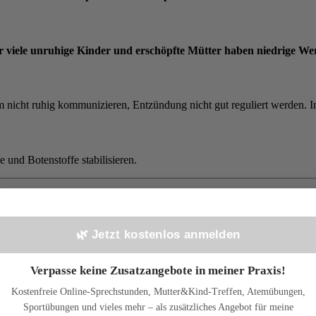
r viele unruhige Kinder und erschöpfte Mütter haben niedrige Wer
 nicht ruhig kommunizieren, Entzündung nicht gut reguliert werden. I
und Botenstoffe stabilisieren.
kenwerden zusammenhängt: das Hormon AD
essin)
in ausreichender Menge ausgeschüttet werden. ADH sorgt dafür, 
🌿 Jetzt kostenlos anmelden
etzt – also genau dort, wo auch die HPA-Stressachse sitzt.
Verpasse keine Zusatzangebote in meiner Praxis!
Kostenfreie Online-Sprechstunden, Mutter&Kind-Treffen, Atemübungen,
 Bausteine fehlen, gerät die feine hormonelle Choreografie des Schlafs
Sportübungen und vieles mehr – als zusätzliches Angebot für meine