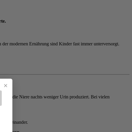
te.
n der modernen Ernährung sind Kinder fast immer unterversorgt.
H
×
dass die Niere nachts weniger Urin produziert. Bei vielen
 durcheinander.