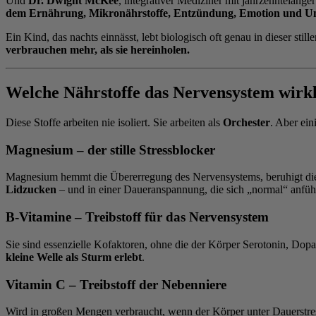
Und
Dr. Dwight McKee
, integrativer Mediziner mit jahrzehntelang
dem Ernährung, Mikronährstoffe, Entzündung, Emotion und 
Ein Kind, das nachts einnässt, lebt biologisch oft genau in dieser stil
verbrauchen mehr, als sie hereinholen.
Welche Nährstoffe das Nervensystem wirkli
Diese Stoffe arbeiten nie isoliert. Sie arbeiten als
Orchester
. Aber ei
Magnesium – der stille Stressblocker
Magnesium hemmt die Übererregung des Nervensystems, beruhigt die 
Lidzucken
– und in einer Daueranspannung, die sich „normal“ anfühl
B-Vitamine – Treibstoff für das Nervensystem
Sie sind essenzielle Kofaktoren, ohne die der Körper Serotonin, D
kleine Welle als Sturm erlebt
.
Vitamin C – Treibstoff der Nebenniere
Wird in großen Mengen verbraucht, wenn der Körper unter Dauerstre