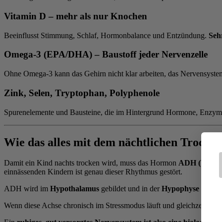
Vitamin D – mehr als nur Knochen
Beeinflusst Stimmung, Schlaf, Hormonbalance und Entzündung.
Seh
Omega-3 (EPA/DHA) – Baustoff jeder Nervenzelle
Ohne Omega-3 kann das Gehirn nicht klar arbeiten, das Nervensystem
Zink, Selen, Tryptophan, Polyphenole
Spurenelemente und Bausteine, die im Hintergrund Hormone, Enzyme 
Wie das alles mit dem nächtlichen Troc
Damit ein Kind nachts trocken wird, muss das Hormon
ADH (Vasopr
einnässenden Kindern ist genau dieser Rhythmus gestört.
ADH wird im
Hypothalamus
gebildet und in der
Hypophyse
freiges
Wenn diese Achse chronisch im Stressmodus läuft und gleichzeitig die