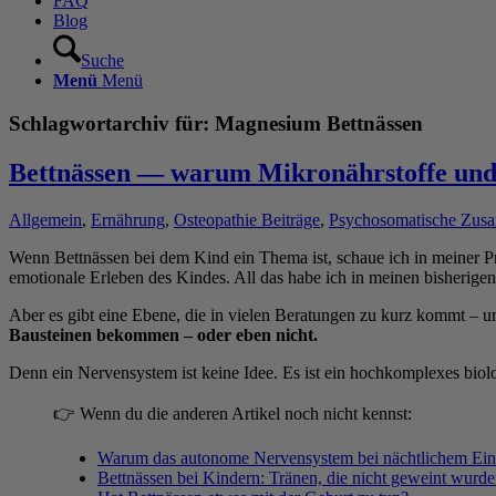
FAQ
Blog
Suche
Menü
Menü
Schlagwortarchiv für:
Magnesium Bettnässen
Bettnässen — warum Mikronährstoffe und W
Allgemein
,
Ernährung
,
Osteopathie Beiträge
,
Psychosomatische Zu
Wenn Bettnässen bei dem Kind ein Thema ist, schaue ich in meiner Pr
emotionale Erleben des Kindes. All das habe ich in meinen bisherigen
Aber es gibt eine Ebene, die in vielen Beratungen zu kurz kommt – un
Bausteinen bekommen – oder eben nicht.
Denn ein Nervensystem ist keine Idee. Es ist ein hochkomplexes bio
👉 Wenn du die anderen Artikel noch nicht kennst:
Warum das autonome Nervensystem bei nächtlichem Einnäs
Bettnässen bei Kindern: Tränen, die nicht geweint wurd