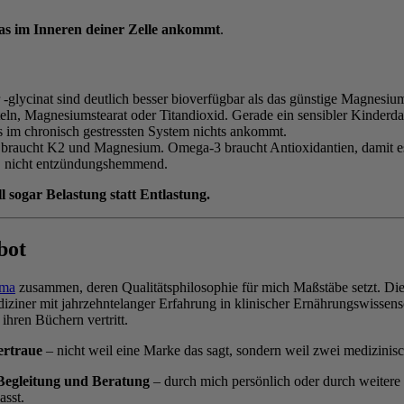
as im Inneren deiner Zelle ankommt
.
 -glycinat sind deutlich besser bioverfügbar als das günstige Magnesiu
eln, Magnesiumstearat oder Titandioxid. Gerade ein sensibler Kinderdar
s im chronisch gestressten System nichts ankommt.
braucht K2 und Magnesium. Omega-3 braucht Antioxidantien, damit es 
, nicht entzündungshemmend.
l sogar Belastung statt Entlastung.
bot
rma
zusammen, deren Qualitätsphilosophie für mich Maßstäbe setzt. Di
diziner mit jahrzehntelanger Erfahrung in klinischer Ernährungswissens
 ihren Büchern vertritt.
ertraue
– nicht weil eine Marke das sagt, sondern weil zwei medizinis
Begleitung und Beratung
– durch mich persönlich oder durch weitere
asst.