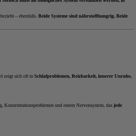
n Mensch muss als biologisches System verstanden werden, in
 bezieht – ebenfalls.
Beide Systeme sind nährstoffhungrig. Beide
zeigt sich oft in
Schlafproblemen, Reizbarkeit, innerer Unruhe,
ung, Konzentrationsproblemen und einem Nervensystem, das
jede