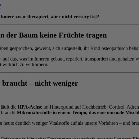
?
Innere zwar therapiert, aber nicht versorgt ist?
nn der Baum keine Früchte tragen
aben gesprochen, geweint, sich aufgestellt, ihr Kind osteopathisch beh
s
: auf das, was im Inneren gebaut, repariert, transportiert und gehalten
ät wirklich zu verkörpern.
braucht – nicht weniger
läuft die
HPA-Achse
im Hintergrund auf Hochbetrieb: Cortisol, Adren
erbraucht
Mikronährstoffe in einem Tempo, das eine normale Mischk
n heute deutlich weniger Vitalstoffe auf als unsere Vorfahren – und br