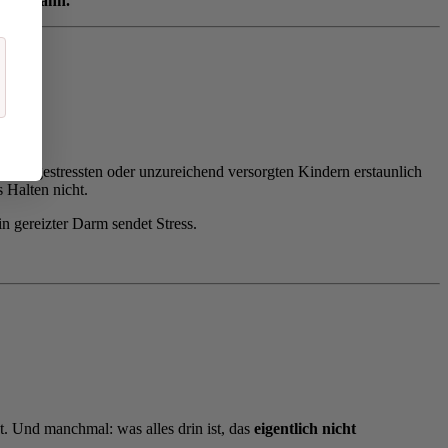
eiten kann.
blen, gestressten oder unzureichend versorgten Kindern erstaunlich
s Halten nicht.
n gereizter Darm sendet Stress.
st. Und manchmal: was alles drin ist, das
eigentlich nicht