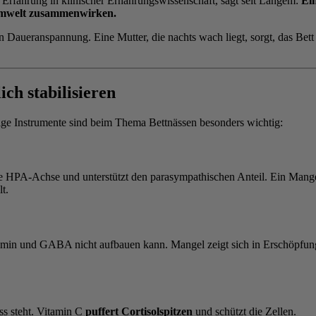
er Erfahrung in klinischer Ernährungswissenschaft, sagt seit Langem:
Ei
Umwelt zusammenwirken.
len Daueranspannung. Eine Mutter, die nachts wach liegt, sorgt, das Bett
ch stabilisieren
nige Instrumente sind beim Thema Bettnässen besonders wichtig:
HPA-Achse und unterstützt den parasympathischen Anteil. Ein Mangel 
t.
opamin und GABA nicht aufbauen kann. Mangel zeigt sich in Erschöpf
ss steht. Vitamin C
puffert Cortisolspitzen
und schützt die Zellen.