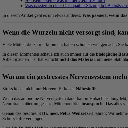
Hat Bettnässen etwas mit der Geburt zu tun?
Was passiert in einer Osteopathie-Sitzung bei Bettnässen
In diesem Artikel geht es um etwas anderes:
Was passiert, wenn das 
Wenn die Wurzeln nicht versorgt sind, ka
Viele Mütter, die zu mir kommen, haben schon so viel gemacht. Sie h
In diesen Momenten schaue ich auch immer auf die
biologische Basi
Arbeit machen – er hat schlicht
nicht das Material
, um neue Stabilit
Warum ein gestresstes Nervensystem mehr 
Stress kostet nicht nur Nerven. Er kostet
Nährstoffe
.
Wenn das autonome Nervensystem dauerhaft in Habachtstellung lebt, 
Neurotransmitter umgesetzt, Mitochondrien beansprucht. Das alles v
Genau das beschreibt
Dr. med. Petra Wenzel
seit Jahren: Wir nehme
Schutzstoffe verlangen.