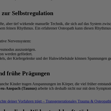
 zur Selbstregulation
sanfte, aber tief wirkende manuelle Technik, die sich auf das System z
einem feinen Rhythmus. Ein erfahrener Osteopath kann diesen Rhythmus
ative Nervensystem:
essmodus auszusteigen.
on werden gefördert.
els, der Kiefergelenke und der Halswirbelsäule können Spannungen ge
und frühe Prägungen
 Manche Kinder tragen Anspannungen im Körper, die viel früher entstand
eu-Anspach (Taunus)
arbeite ich deshalb nicht nur mit dem Symptom
hte deiner Vorfahren trägt – Transgenerationales Trauma & Osteopath