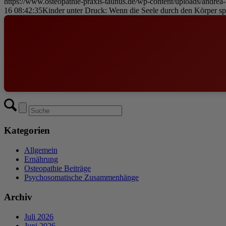
https://www.osteopathie-praxis-taunus.de/wp-content/uploads/andrea-f
16 08:42:35
Kinder unter Druck: Wenn die Seele durch den Körper sp
Kategorien
Allgemein
Ernährung
Osteopathie Beiträge
Psychosomatische Zusammenhänge
Archiv
Juli 2026
Juni 2026