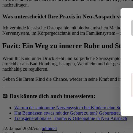
nachzufragen.
Was unterscheidet Ihre Praxis in Neu-Anspach von a
Ich verbinde klassische Osteopathie mit biodynamischen Methoden, Tr
Nervensystem, im Körpergedächtnis und im Familiensystem – zu adre
Fazit: Ein Weg zu innerer Ruhe und Stärk
Wenn Ihr Kind unter Druck steht und körperliche Stresssymptome zeig
erreichbar aus Bad Homburg, Usingen, Wehrheim und der gesamten Ta
nachhaltig zu regulieren.
Geben Sie Ihrem Kind die Chance, wieder in seine Kraft und innere 
📖 Das könnte dich auch interessieren:
Warum das autonome Nervensystem bei Kindern eine Schlüsselr
Hat Bettnässen etwas mit der Geburt zu tun? Geburtstrauma &
Transgenerationales Trauma & Osteopathie in Neu-Anspach
22. Januar 2024
/
von
adminaf