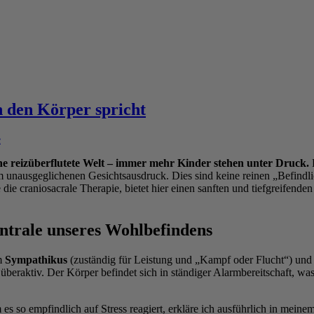
 den Körper spricht
e
ne reizüberflutete Welt – immer mehr Kinder stehen unter Druck.
D
usgeglichenen Gesichtsausdruck. Dies sind keine reinen „Befindlichk
 die craniosacrale Therapie, bietet hier einen sanften und tiefgreifend
entrale unseres Wohlbefindens
em
Sympathikus
(zuständig für Leistung und „Kampf oder Flucht“) un
t überaktiv. Der Körper befindet sich in ständiger Alarmbereitschaft,
 so empfindlich auf Stress reagiert, erkläre ich ausführlich in meinem