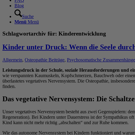
FAQ
Blog
Suche
Menü
Menü
Schlagwortarchiv für:
Kinderentwicklung
Kinder unter Druck: Wenn die Seele durch
Allgemein
,
Osteopathie Beiträge
,
Psychosomatische Zusammenhäng
Leistungsdruck in der Schule, soziale Herausforderungen und ei
wie verspannten Kaumuskeln, Kopfschmerzen, Bauchweh oder einem una
überlastetes vegetatives Nervensystem. Die Osteopathie, insbesondere
finden.
Das vegetative Nervensystem: Die Schaltz
Unser vegetatives Nervensystem besteht aus zwei Gegenspielern: d
Regeneration). Bei Kindern unter Dauerstress ist der Sympathikus of
Kind kann nicht mehr richtig „abschalten“ und zur Ruhe kommen.
Wie das autonome Nervensystem bei Kindern funktioniert und warum es