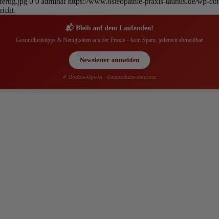
ertig.jpg
0
0
adminaf
https://www.osteopathie-praxis-taunus.de/wp-con
richt
📬 Bleib auf dem Laufenden!
Gesundheitstipps & Neuigkeiten aus der Praxis – kein Spam, jederzeit abmeldbar.
Newsletter anmelden
✔ Double-Opt-In · Datenschutz-konform