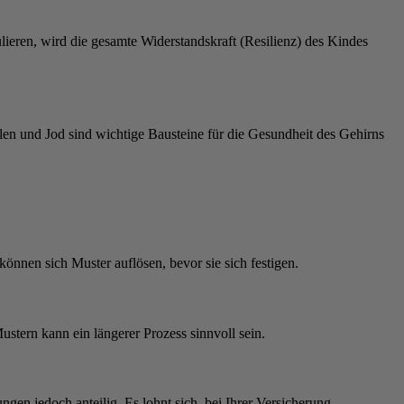
lieren, wird die gesamte Widerstandskraft (Resilienz) des Kindes
len und Jod sind wichtige Bausteine für die Gesundheit des Gehirns
önnen sich Muster auflösen, bevor sie sich festigen.
ustern kann ein längerer Prozess sinnvoll sein.
gen jedoch anteilig. Es lohnt sich, bei Ihrer Versicherung