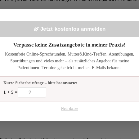
nderen Osteopathen?
🌿 Jetzt kostenlos anmelden
ancearbeit und systemischer Arbeit. Das erlaubt mir, nicht nur körper
ssieren.
Verpasse keine Zusatzangebote in meiner Praxis!
e – in Neu-Anspach, Taunus
Kostenfreie Online-Sprechstunden, Mutter&Kind-Treffen, Atemübungen,
t, kann die Osteopathie ein wertvoller Baustein auf dem Weg zur Bess
Sportübungen und vieles mehr – als zusätzliches Angebot für meine
unus-Region – nehme ich mir Zeit, die individuellen Ursachen der B
Patientinnen. Termine gebe ich in meinen E-Mails bekannt.
Ruhe zu finden.
Kurze Sicherheitsfrage – bitte beantworte:
1 + 5 =
Nein danke
olle spielt
 Nervensystem