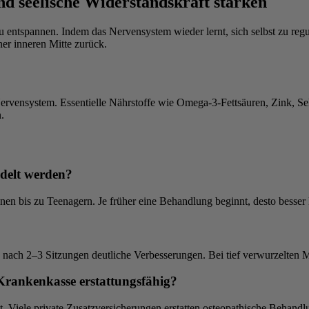
d seelische Widerstandskraft stärken
zu entspannen. Indem das Nervensystem wieder lernt, sich selbst zu regu
ner inneren Mitte zurück.
ervensystem. Essentielle Nährstoffe wie Omega-3-Fettsäuren, Zink, Se
.
delt werden?
nen bis zu Teenagern. Je früher eine Behandlung beginnt, desto besser k
s nach 2–3 Sitzungen deutliche Verbesserungen. Bei tief verwurzelten M
 Krankenkasse erstattungsfähig?
Viele private Zusatzversicherungen erstatten osteopathische Behandlun