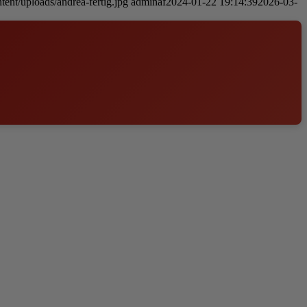
tent/uploads/andrea-fertig.jpg
adminaf
2024-01-22 19:14:39
2026-03-