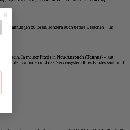
×
liche Spannungen zu lösen, sondern auch tiefere Ursachen – im
erung sein. In meiner Praxis in
Neu-Anspach (Taunus)
– gut
eschwerden zu finden und das Nervensystem Ihres Kindes sanft und