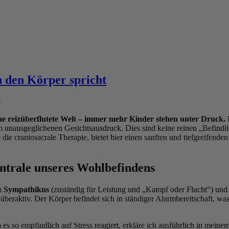
 den Körper spricht
e
ne reizüberflutete Welt – immer mehr Kinder stehen unter Druck.
D
usgeglichenen Gesichtsausdruck. Dies sind keine reinen „Befindlichk
 die craniosacrale Therapie, bietet hier einen sanften und tiefgreifend
entrale unseres Wohlbefindens
em
Sympathikus
(zuständig für Leistung und „Kampf oder Flucht“) un
t überaktiv. Der Körper befindet sich in ständiger Alarmbereitschaft,
 so empfindlich auf Stress reagiert, erkläre ich ausführlich in meinem