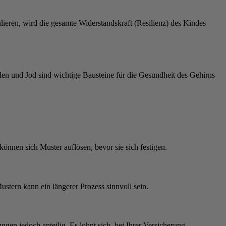
lieren, wird die gesamte Widerstandskraft (Resilienz) des Kindes
len und Jod sind wichtige Bausteine für die Gesundheit des Gehirns
önnen sich Muster auflösen, bevor sie sich festigen.
ustern kann ein längerer Prozess sinnvoll sein.
gen jedoch anteilig. Es lohnt sich, bei Ihrer Versicherung