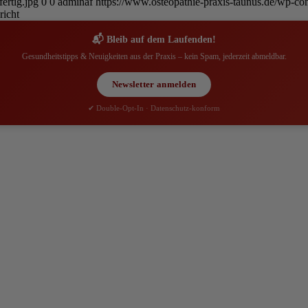
ertig.jpg
0
0
adminaf
https://www.osteopathie-praxis-taunus.de/wp-con
richt
📬 Bleib auf dem Laufenden!
Gesundheitstipps & Neuigkeiten aus der Praxis – kein Spam, jederzeit abmeldbar.
Newsletter anmelden
✔ Double-Opt-In · Datenschutz-konform