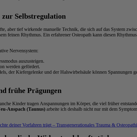
 zur Selbstregulation
sanfte, aber tief wirkende manuelle Technik, die sich auf das System z
einem feinen Rhythmus. Ein erfahrener Osteopath kann diesen Rhythmus
ative Nervensystem:
essmodus auszusteigen.
on werden gefördert.
els, der Kiefergelenke und der Halswirbelsäule können Spannungen ge
und frühe Prägungen
 Manche Kinder tragen Anspannungen im Körper, die viel früher entstand
eu-Anspach (Taunus)
arbeite ich deshalb nicht nur mit dem Symptom
hte deiner Vorfahren trägt – Transgenerationales Trauma & Osteopath