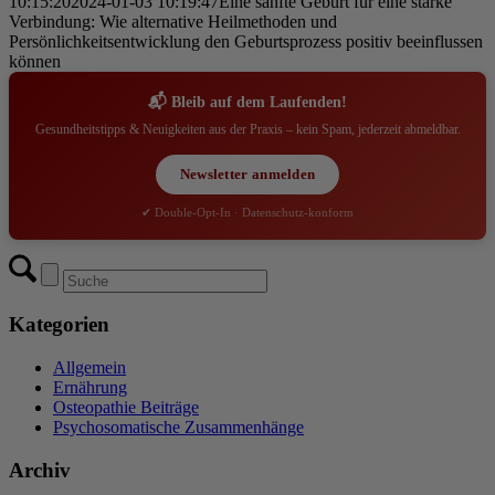
10:15:20
2024-01-03 10:19:47
Eine sanfte Geburt für eine starke
Verbindung: Wie alternative Heilmethoden und
Persönlichkeitsentwicklung den Geburtsprozess positiv beeinflussen
können
📬 Bleib auf dem Laufenden!
Gesundheitstipps & Neuigkeiten aus der Praxis – kein Spam, jederzeit abmeldbar.
Newsletter anmelden
✔ Double-Opt-In · Datenschutz-konform
Kategorien
Allgemein
Ernährung
Osteopathie Beiträge
Psychosomatische Zusammenhänge
Archiv